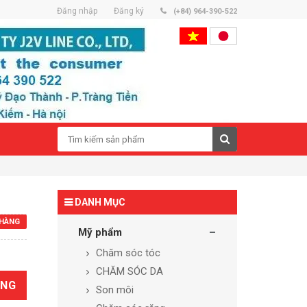
Đăng nhập
Đăng ký
(+84) 964-390-522
DANH MỤC
HÀNG
Mỹ phẩm
Chăm sóc tóc
CHĂM SÓC DA
ÀNG
Son môi