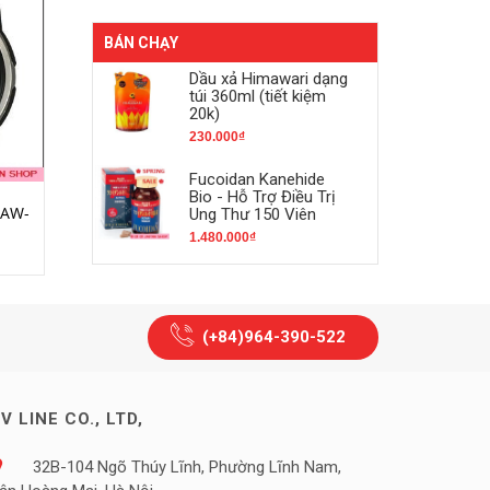
BÁN CHẠY
Dầu xả Himawari dạng
túi 360ml (tiết kiệm
20k)
230.000₫
Fucoidan Kanehide
Bio - Hỗ Trợ Điều Trị
MUA HÀNG
MUA HÀNG
 AW-
Casio wave ceptor WVQ-
Đồng hồ casio A158WEA
Ung Thư 150 Viên
M410DE-1A3JF Mens
1.480.000₫
Japan Import
4.750.000₫
485.000₫
(+84)964-390-522
V LINE CO., LTD,
32B-104 Ngõ Thúy Lĩnh, Phường Lĩnh Nam,