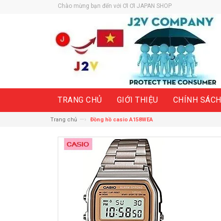
Chào mừng bạn đến với ƠI ƠI JAPAN SHOP
TRANG CHỦ
GIỚI THIỆU
CHÍNH SÁC
—›
Trang chủ
Đồng hồ casio A158WEA