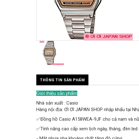
THÔNG TIN SẢN PHẨM
Giới thiệu sản phẩm
Nhà sản xuất : Casio
Hàng nội địa: ƠI ƠI JAPAN SHOP nhập khẩu tại Nh
✅Đồng hồ Casio A158WEA-9JF cho cả nam và nữ vớ
✅Tính năng cao cấp xem lịch ngày, tháng, đèn led m
- Mặt nhựa pha khoáng chất tăng độ cứng.