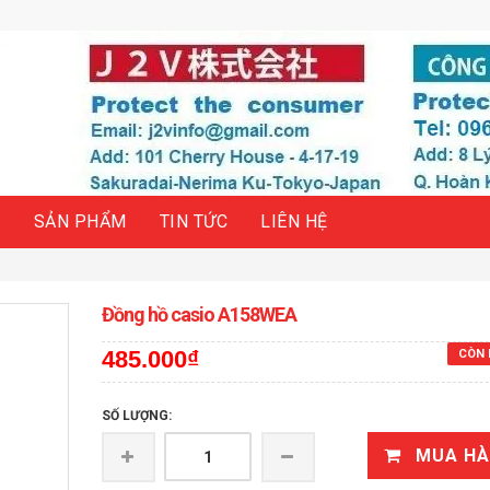
H
SẢN PHẨM
TIN TỨC
LIÊN HỆ
Đồng hồ casio A158WEA
485.000₫
CÒN 
SỐ LƯỢNG:
MUA H