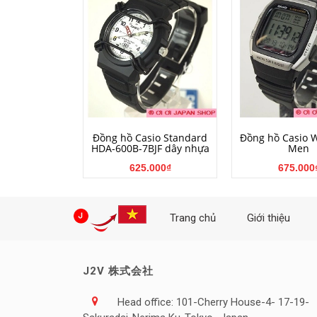
MUA HÀNG
MUA HÀ
Đồng hồ Casio Standard
Đồng hồ Casio 
HDA-600B-7BJF dây nhựa
Men
625.000₫
675.000
Trang chủ
Giới thiệu
J2V 株式会社
Head office: 101-Cherry House-4- 17-19-