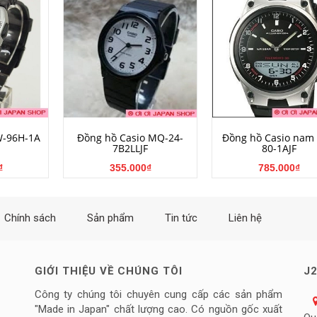
NG
MUA HÀNG
MUA HÀNG
W-96H-1A
Đồng hồ Casio MQ-24-
Đồng hồ Casio nam
7B2LLJF
80-1AJF
₫
355.000₫
785.000₫
Chính sách
Sản phẩm
Tin tức
Liên hệ
GIỚI THIỆU VỀ CHÚNG TÔI
J2
Công ty chúng tôi chuyên cung cấp các sản phẩm
"Made in Japan" chất lượng cao. Có nguồn gốc xuất