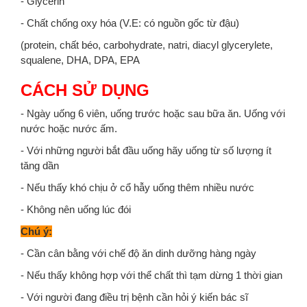
- Glycerin
- Chất chống oxy hóa (V.E: có nguồn gốc từ đậu)
(protein, chất béo, carbohydrate, natri, diacyl glycerylete,
squalene, DHA, DPA, EPA
CÁCH SỬ DỤNG
- Ngày uống 6 viên, uống trước hoặc sau bữa ăn. Uống với
nước hoặc nước ấm.
- Với những người bắt đầu uống hãy uống từ số lượng ít
tăng dần
- Nếu thấy khó chịu ở cổ hẫy uống thêm nhiều nước
- Không nên uống lúc đói
Chú ý:
- Cần cân bằng với chế độ ăn dinh dưỡng hàng ngày
- Nếu thấy không hợp với thể chất thì tạm dừng 1 thời gian
- Với người đang điều trị bệnh cần hỏi ý kiến bác sĩ