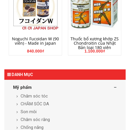
MUA HÀNG
MUA HÀNG
Noguchi Fucoidan W (90
Thuốc bổ xương khớp ZS
viên) - Made in Japan
Chondroitin của Nhật
Bản loại 180 viên
840.000₫
1.100.000₫
DANH MỤC
Mỹ phẩm
Chăm sóc tóc
CHĂM SÓC DA
Son môi
Chăm sóc răng
Chống nắng