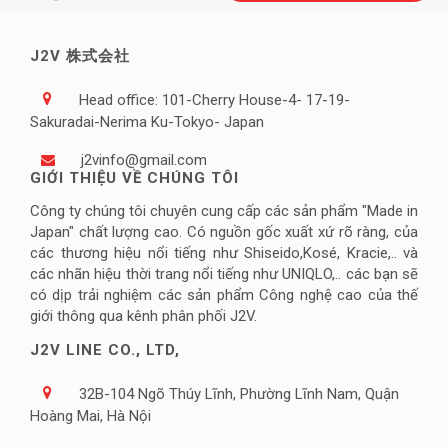
J2V 株式会社
Head office: 101-Cherry House-4- 17-19-
Sakuradai-Nerima Ku-Tokyo- Japan
j2vinfo@gmail.com
GIỚI THIỆU VỀ CHÚNG TÔI
Công ty chúng tôi chuyên cung cấp các sản phẩm "Made in
Japan" chất lượng cao. Có nguồn gốc xuất xứ rõ ràng, của
các thương hiệu nổi tiếng như Shiseido,Kosé, Kracie,.. và
các nhãn hiệu thời trang nổi tiếng như UNIQLO,.. các bạn sẽ
có dịp trải nghiệm các sản phẩm Công nghệ cao của thế
giới thông qua kênh phân phối J2V.
J2V LINE CO., LTD,
32B-104 Ngõ Thúy Lĩnh, Phường Lĩnh Nam, Quận
Hoàng Mai, Hà Nội