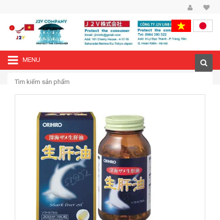
MENU
—›
Trang chủ
Dầu gan cá mập Orihiro 180 viên