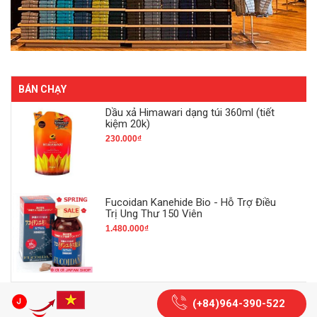
BÁN CHẠY
Dầu xả Himawari dạng túi 360ml (tiết
kiệm 20k)
230.000₫
Fucoidan Kanehide Bio - Hỗ Trợ Điều
Trị Ung Thư 150 Viên
1.480.000₫
(+84)964-390-522