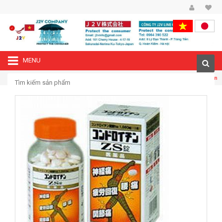
MENU
—›
Trang chủ
Thuốc bổ xương khớp ZS Chondroitin của Nhật Bản loại 180 viên