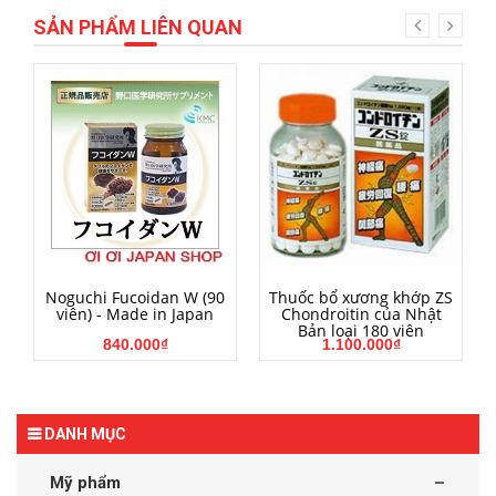
SẢN PHẨM LIÊN QUAN
MUA HÀNG
MUA HÀNG
Noguchi Fucoidan W (90
Thuốc bổ xương khớp ZS
viên) - Made in Japan
Chondroitin của Nhật
Bản loại 180 viên
840.000₫
1.100.000₫
DANH MỤC
Mỹ phẩm