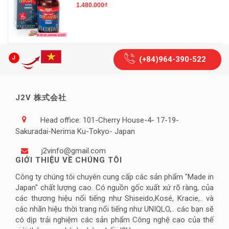
1.480.000₫
(+84)964-390-522
J2V 株式会社
Head office: 101-Cherry House-4- 17-19-
Sakuradai-Nerima Ku-Tokyo- Japan
j2vinfo@gmail.com
GIỚI THIỆU VỀ CHÚNG TÔI
Công ty chúng tôi chuyên cung cấp các sản phẩm "Made in
Japan" chất lượng cao. Có nguồn gốc xuất xứ rõ ràng, của
các thương hiệu nổi tiếng như Shiseido,Kosé, Kracie,.. và
các nhãn hiệu thời trang nổi tiếng như UNIQLO,.. các bạn sẽ
có dịp trải nghiệm các sản phẩm Công nghệ cao của thế