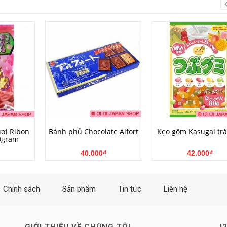
NG
MUA HÀNG
MUA HÀNG
ươi Ribon
Bánh phủ Chocolate Alfort
Kẹo gôm Kasugai trá
0gram
40.000₫
42.000₫
Chính sách
Sản phẩm
Tin tức
Liên hệ