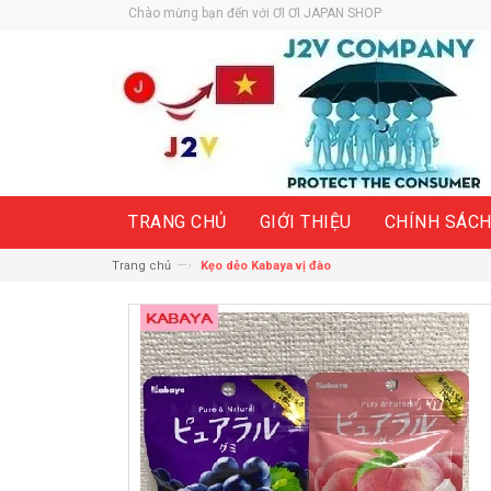
Chào mừng bạn đến với ƠI ƠI JAPAN SHOP
TRANG CHỦ
GIỚI THIỆU
CHÍNH SÁC
—›
Trang chủ
Kẹo dẻo Kabaya vị đào