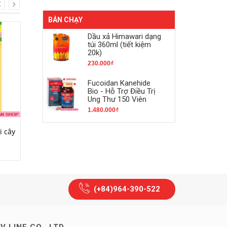
BÁN CHẠY
Dầu xả Himawari dạng
túi 360ml (tiết kiệm
20k)
230.000₫
Fucoidan Kanehide
Bio - Hỗ Trợ Điều Trị
Ung Thư 150 Viên
1.480.000₫
MUA HÀNG
MUA HÀNG
i cây
Kẹo dẻo Kabaya vị đào
Bánh bông lan chuối
(Tokyo Banana original)
42.000₫
340.000₫
(+84)964-390-522