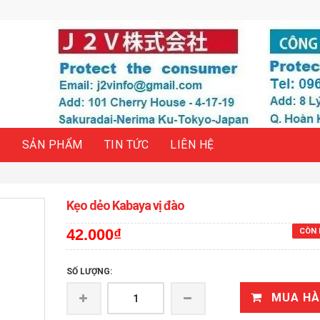
H
SẢN PHẨM
TIN TỨC
LIÊN HỆ
Kẹo dẻo Kabaya vị đào
42.000₫
CÒN 
SỐ LƯỢNG:
MUA H