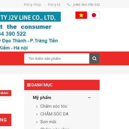
Đăng nhập
Đăng ký
(+84) 964-390-522
DANH MỤC
HÀNG
Mỹ phẩm
Chăm sóc tóc
CHĂM SÓC DA
ÀNG
Son môi