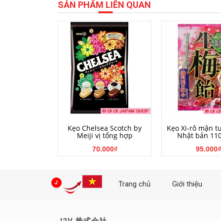
SẢN PHẨM LIÊN QUAN
MUA HÀNG
MUA HÀ
Kẹo Chelsea Scotch by
Kẹo Xi-rô mận t
Meiji vị tổng hợp
Nhật bản 11
70.000₫
95.000₫
Trang chủ
Giới thiệu