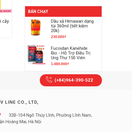
BÁN CHẠY
MUA HÀNG
MUA HÀNG
i cây
Kẹo dẻo Kabaya vị đào
Bánh bông lan chuối
Dầu xả Himawari dạng
(Tokyo Banana original)
túi 360ml (tiết kiệm
20k)
42.000₫
340.000₫
230.000₫
Fucoidan Kanehide
Bio - Hỗ Trợ Điều Trị
Ung Thư 150 Viên
1.480.000₫
(+84)964-390-522
V LINE CO., LTD,
32B-104 Ngõ Thúy Lĩnh, Phường Lĩnh Nam,
ận Hoàng Mai, Hà Nội