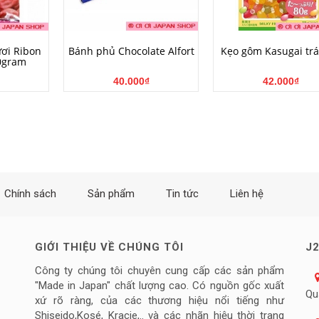
NG
MUA HÀNG
MUA HÀNG
ươi Ribon
Bánh phủ Chocolate Alfort
Kẹo gôm Kasugai trá
0gram
40.000₫
42.000₫
Chính sách
Sản phẩm
Tin tức
Liên hệ
GIỚI THIỆU VỀ CHÚNG TÔI
J2
Công ty chúng tôi chuyên cung cấp các sản phẩm
"Made in Japan" chất lượng cao. Có nguồn gốc xuất
Qu
xứ rõ ràng, của các thương hiệu nổi tiếng như
Shiseido,Kosé, Kracie,.. và các nhãn hiệu thời trang