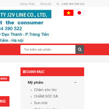
Đăng nhập
Đăng ký
(+84) 964-390-522
DANH MỤC
HÀNG
Mỹ phẩm
Chăm sóc tóc
CHĂM SÓC DA
ÀNG
Son môi