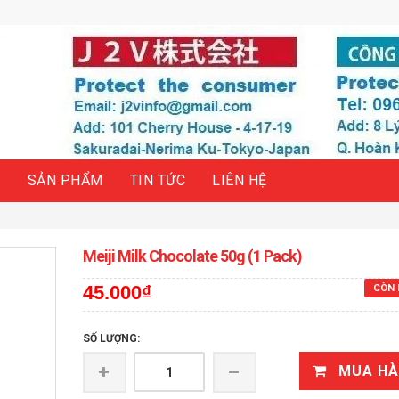
H
SẢN PHẨM
TIN TỨC
LIÊN HỆ
Meiji Milk Chocolate 50g (1 Pack)
45.000₫
CÒN 
SỐ LƯỢNG:
MUA H