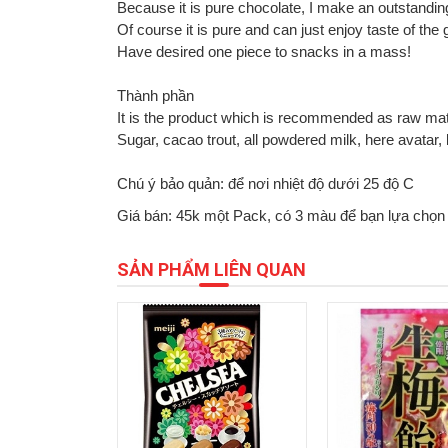
Because it is pure chocolate, I make an outstandi
Of course it is pure and can just enjoy taste of th
Have desired one piece to snacks in a mass!
Thành phần
It is the product which is recommended as raw mat
Sugar, cacao trout, all powdered milk, here avatar, 
Chú ý bảo quản: để nơi nhiệt độ dưới 25 độ C
Giá bán: 45k một Pack, có 3 màu để bạn lựa chọn
SẢN PHẨM LIÊN QUAN