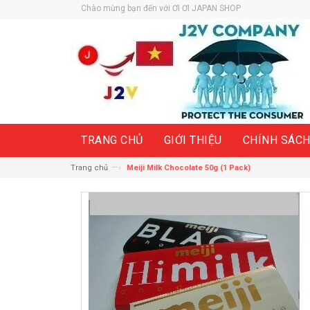
Chào mừng bạn đến với ƠI ƠI JAPAN SHOP
TRANG CHỦ
GIỚI THIỆU
CHÍNH SÁC
—›
Trang chủ
Meiji Milk Chocolate 50g (1 Pack)