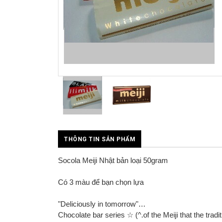
prev
next
THÔNG TIN SẢN PHẨM
Socola Meiji Nhật bản loại 50gram
Có 3 màu để bạn chọn lựa
"Deliciously in tomorrow"…
Chocolate bar series ☆ (^.of the Meiji that the tradit