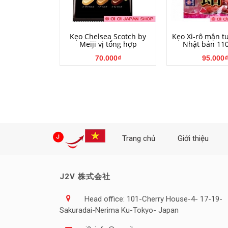
MUA HÀNG
MUA HÀ
Kẹo Chelsea Scotch by
Kẹo Xi-rô mận t
Meiji vị tổng hợp
Nhật bản 11
70.000₫
95.000₫
Trang chủ
Giới thiệu
J2V 株式会社
Head office: 101-Cherry House-4- 17-19-
Sakuradai-Nerima Ku-Tokyo- Japan