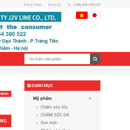
Đăng nhập
Đăng ký
(+84) 964-390-522
DANH MỤC
HÀNG
Mỹ phẩm
Chăm sóc tóc
CHĂM SÓC DA
ÀNG
Son môi