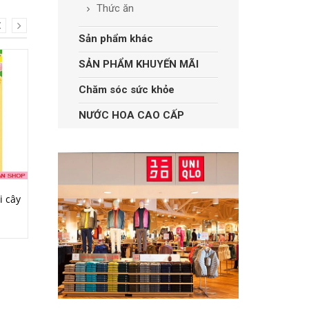
Thức ăn
Sản phẩm khác
SẢN PHẨM KHUYẾN MÃI
Chăm sóc sức khỏe
NƯỚC HOA CAO CẤP
MUA HÀNG
MUA HÀNG
i cây
Kẹo dẻo Kabaya vị đào
Bánh bông lan chuối
(Tokyo Banana original)
42.000₫
340.000₫