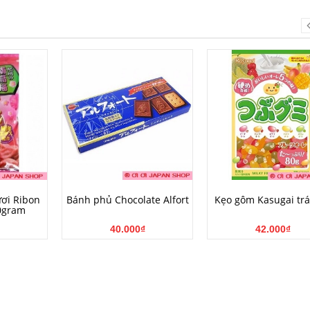
NG
MUA HÀNG
MUA HÀNG
ươi Ribon
Bánh phủ Chocolate Alfort
Kẹo gôm Kasugai trá
0gram
40.000₫
42.000₫