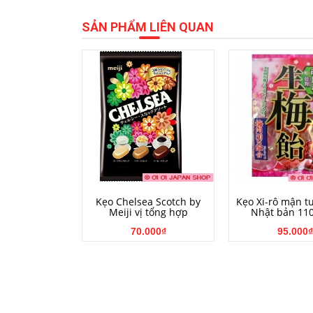
SẢN PHẨM LIÊN QUAN
MUA HÀNG
MUA HÀ
Kẹo Chelsea Scotch by
Kẹo Xi-rô mận t
Meiji vị tổng hợp
Nhật bản 11
70.000₫
95.000₫