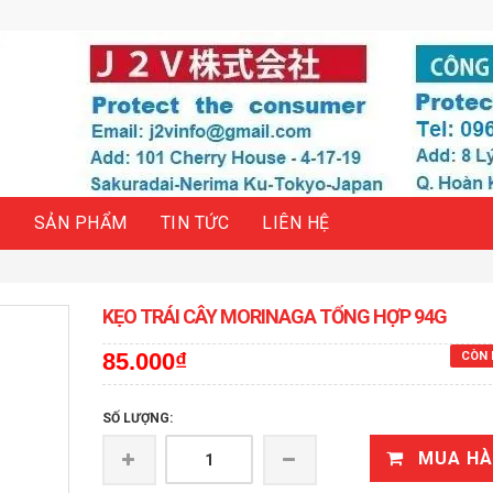
H
SẢN PHẨM
TIN TỨC
LIÊN HỆ
KẸO TRÁI CÂY MORINAGA TỔNG HỢP 94G
85.000₫
CÒN 
SỐ LƯỢNG:
MUA H