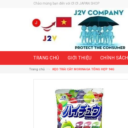
Chào mừng bạn đến với ƠI ƠI JAPAN SHOP
TRANG CHỦ
GIỚI THIỆU
CHÍNH SÁC
—›
Trang chủ
KẸO TRÁI CÂY MORINAGA TỔNG HỢP 94G