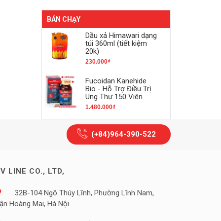
BÁN CHẠY
Dầu xả Himawari dạng
túi 360ml (tiết kiệm
20k)
230.000₫
Fucoidan Kanehide
Bio - Hỗ Trợ Điều Trị
Ung Thư 150 Viên
1.480.000₫
(+84)964-390-522
V LINE CO., LTD,
32B-104 Ngõ Thúy Lĩnh, Phường Lĩnh Nam,
ận Hoàng Mai, Hà Nội