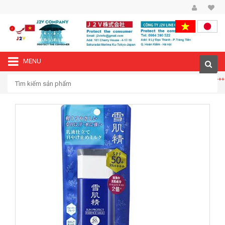
MENU
—›
Trang chủ
Kem chống nắng Kose Sekkisei Sun Protect Milk SPF50+/PA++++
60g