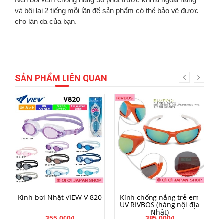
và bôi lại 2 tiếng mỗi lần để sản phẩm có thể bảo vệ được
cho làn da của bạn.
SẢN PHẨM LIÊN QUAN
MUA HÀNG
MUA HÀNG
Kính bơi Nhật VIEW V-820
Kính chống nắng trẻ em
UV RIVBOS (hàng nội địa
Nhật)
355.000₫
385.000₫