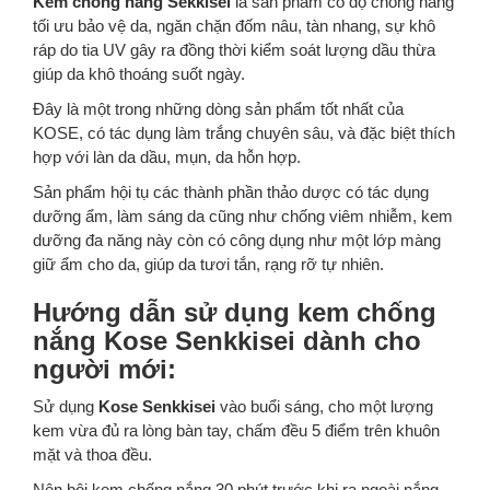
Kem chống nắng Sekkisei
là sản phẩm có độ chống nắng
tối ưu bảo vệ da, ngăn chặn đốm nâu, tàn nhang, sự khô
ráp do tia UV gây ra đồng thời kiểm soát lượng dầu thừa
giúp da khô thoáng suốt ngày.
Đây là một trong những dòng sản phẩm tốt nhất của
KOSE, có tác dụng làm trắng chuyên sâu, và đặc biệt thích
hợp với làn da dầu, mụn, da hỗn hợp.
Sản phẩm hội tụ các thành phần thảo dược có tác dụng
dưỡng ẩm, làm sáng da cũng như chống viêm nhiễm, kem
dưỡng đa năng này còn có công dụng như một lớp màng
giữ ẩm cho da, giúp da tươi tắn, rạng rỡ tự nhiên.
Hướng dẫn sử dụng kem chống
nắng Kose Senkkisei dành cho
người mới:
Sử dụng
Kose Senkkisei
vào buổi sáng, cho một lượng
kem vừa đủ ra lòng bàn tay, chấm đều 5 điểm trên khuôn
mặt và thoa đều.
Nên bôi kem chống nắng 30 phút trước khi ra ngoài nắng