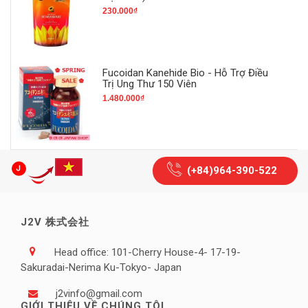
230.000₫
Fucoidan Kanehide Bio - Hỗ Trợ Điều
Trị Ung Thư 150 Viên
1.480.000₫
(+84)964-390-522
J2V 株式会社
Head office: 101-Cherry House-4- 17-19-
Sakuradai-Nerima Ku-Tokyo- Japan
j2vinfo@gmail.com
GIỚI THIỆU VỀ CHÚNG TÔI