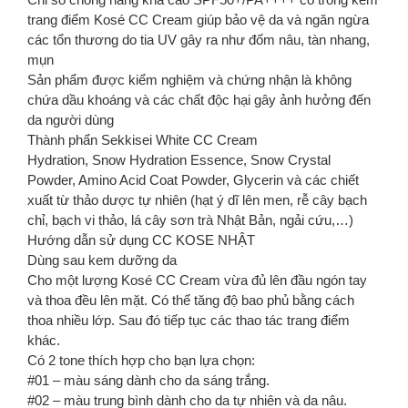
trang điểm Kosé CC Cream giúp bảo vệ da và ngăn ngừa
các tổn thương do tia UV gây ra như đốm nâu, tàn nhang,
mụn
Sản phẩm được kiểm nghiệm và chứng nhận là không
chứa dầu khoáng và các chất độc hại gây ảnh hưởng đến
da người dùng
Thành phẩn Sekkisei White CC Cream
Hydration, Snow Hydration Essence, Snow Crystal
Powder, Amino Acid Coat Powder, Glycerin và các chiết
xuất từ thảo dược tự nhiên (hạt ý dĩ lên men, rễ cây bạch
chỉ, bạch vi thảo, lá cây sơn trà Nhật Bản, ngải cứu,…)
Hướng dẫn sử dụng CC KOSE NHẬT
Dùng sau kem dưỡng da
Cho một lượng Kosé CC Cream vừa đủ lên đầu ngón tay
và thoa đều lên mặt. Có thể tăng độ bao phủ bằng cách
thoa nhiều lớp. Sau đó tiếp tục các thao tác trang điểm
khác.
Có 2 tone thích hợp cho bạn lựa chọn:
#01 – màu sáng dành cho da sáng trắng.
#02 – màu trung bình dành cho da tự nhiên và da nâu.