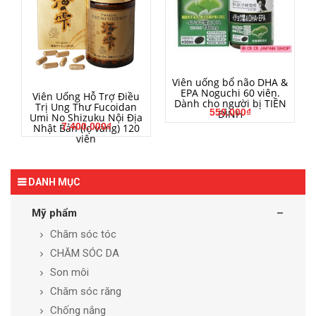
MUA HÀNG
Viên uống bổ não DHA &
EPA Noguchi 60 viên.
MUA HÀNG
Viên Uống Hỗ Trợ Điều
Dành cho người bị TIỀN
Trị Ung Thư Fucoidan
550.000₫
ĐÌNH
Umi No Shizuku Nội Địa
7.400.000₫
Nhật Bản (lọ vàng) 120
viên
DANH MỤC
Mỹ phẩm
Chăm sóc tóc
CHĂM SÓC DA
Son môi
Chăm sóc răng
Chống nắng