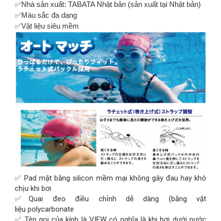
✅Nhà sản xuất: TABATA Nhật bản (sản xuất tại Nhật bản)
✅Màu sắc đa dạng
✅Vật liệu siêu mềm
✅ Pad mặt bằng silicon mềm mại không gây đau hay khó
chịu khi bơi
✅Quai đeo điều chỉnh dễ dàng (bằng vật
liệu polycarbonate
✅ Tên gọi của kính là VIEW có nghĩa là khi bơi dưới nước