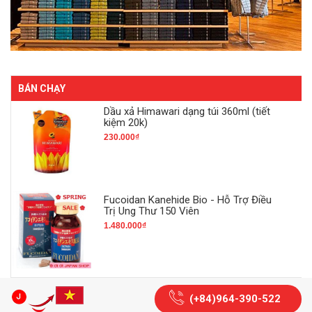
BÁN CHẠY
Dầu xả Himawari dạng túi 360ml (tiết
kiệm 20k)
230.000₫
Fucoidan Kanehide Bio - Hỗ Trợ Điều
Trị Ung Thư 150 Viên
1.480.000₫
(+84)964-390-522