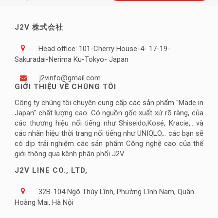
J2V 株式会社
Head office: 101-Cherry House-4- 17-19-
Sakuradai-Nerima Ku-Tokyo- Japan
j2vinfo@gmail.com
GIỚI THIỆU VỀ CHÚNG TÔI
Công ty chúng tôi chuyên cung cấp các sản phẩm "Made in
Japan" chất lượng cao. Có nguồn gốc xuất xứ rõ ràng, của
các thương hiệu nổi tiếng như Shiseido,Kosé, Kracie,.. và
các nhãn hiệu thời trang nổi tiếng như UNIQLO,.. các bạn sẽ
có dịp trải nghiệm các sản phẩm Công nghệ cao của thế
giới thông qua kênh phân phối J2V.
J2V LINE CO., LTD,
32B-104 Ngõ Thúy Lĩnh, Phường Lĩnh Nam, Quận
Hoàng Mai, Hà Nội