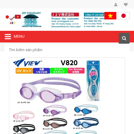
MENU
—›
Trang chủ
Kính bơi Nhật VIEW V-820