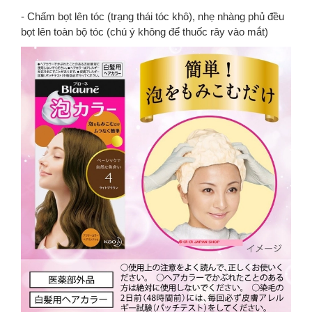
- Chấm bọt lên tóc (trạng thái tóc khô), nhẹ nhàng phủ đều
bọt lên toàn bộ tóc (chú ý không để thuốc rây vào mắt)