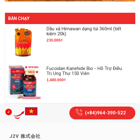
BÁN CHẠY
Dầu xả Himawari dạng túi 360ml (tiết
kiệm 20k)
230.000₫
Fucoidan Kanehide Bio - Hỗ Trợ Điều
Trị Ung Thư 150 Viên
1.480.000₫
(+84)964-390-522
J2V 株式会社