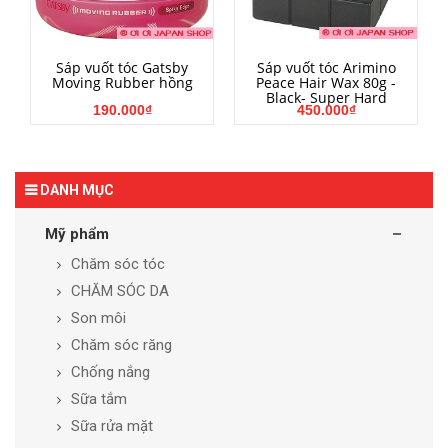
MUA HÀNG
MUA HÀNG
Sáp vuốt tóc Gatsby
Sáp vuốt tóc Arimino
Moving Rubber hồng
Peace Hair Wax 80g -
Black- Super Hard
190.000₫
450.000₫
DANH MỤC
Mỹ phẩm
Chăm sóc tóc
CHĂM SÓC DA
Son môi
Chăm sóc răng
Chống nắng
Sữa tắm
Sữa rửa mặt