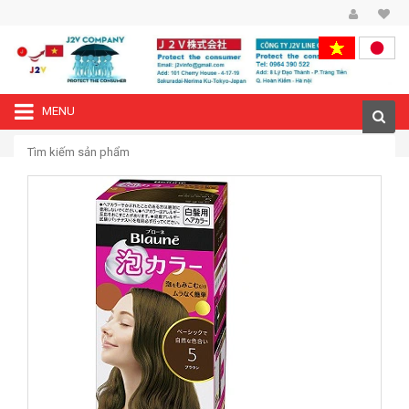
MENU
—›
Trang chủ
Thuốc nhuộm tóc Nhật Kao Blaune phủ bạc dạng bọt