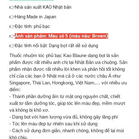
👉Nhà sản xuất KAO Nhật bản
👉Hàng Made in Japan
👉Đặc tính: phủ bạc
👉
Ảnh sản phẩm: Màu số 5 (màu nâu: Brown)
👉Đặc tính nổi bật: Dạng bọt rất dễ sử dụng
Thuốc nhuộm tóc phủ bạc Kao Blaune dạng bọt là sản
phẩm được rất nhiều anh chị tại Nhật Bản ưa chuộng. Sản
phẩm nhận được rất nhiều lời khen và phản hồi tốt không
chỉ của các bạn ở Nhật mà cả ở các nước châu Á như
Singapore, Thái Lan, Hongkong, Việt Nam,… với nhiều ưu
điểm:
- Thành phần dưỡng ẩm từ mật ong nguyên chất, chiết
xuất tơ tằm dưỡng tóc, giúp tóc lên màu đẹp, mềm mượt
và không bị khô xơ.
- Dạng bọt với hàm lượng vừa đủ, không gây lãng phí
- Tóc lên màu đẹp tự nhiên sau khi sử dụng
- Cách sử dụng đơn giản, nhanh chóng, không để lại mùi
khó chịu.