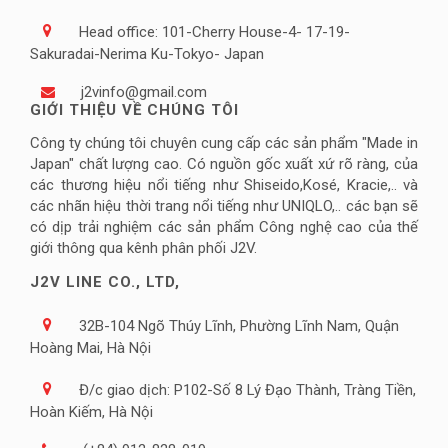
Head office: 101-Cherry House-4- 17-19-
Sakuradai-Nerima Ku-Tokyo- Japan
j2vinfo@gmail.com
GIỚI THIỆU VỀ CHÚNG TÔI
Công ty chúng tôi chuyên cung cấp các sản phẩm "Made in
Japan" chất lượng cao. Có nguồn gốc xuất xứ rõ ràng, của
các thương hiệu nổi tiếng như Shiseido,Kosé, Kracie,.. và
các nhãn hiệu thời trang nổi tiếng như UNIQLO,.. các bạn sẽ
có dịp trải nghiệm các sản phẩm Công nghệ cao của thế
giới thông qua kênh phân phối J2V.
J2V LINE CO., LTD,
32B-104 Ngõ Thúy Lĩnh, Phường Lĩnh Nam, Quận
Hoàng Mai, Hà Nội
Đ/c giao dịch: P102-Số 8 Lý Đạo Thành, Tràng Tiền,
Hoàn Kiếm, Hà Nội