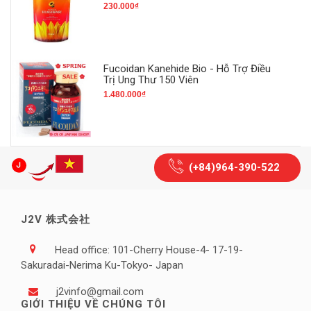
230.000₫
Fucoidan Kanehide Bio - Hỗ Trợ Điều
Trị Ung Thư 150 Viên
1.480.000₫
(+84)964-390-522
J2V 株式会社
Head office: 101-Cherry House-4- 17-19-
Sakuradai-Nerima Ku-Tokyo- Japan
j2vinfo@gmail.com
GIỚI THIỆU VỀ CHÚNG TÔI