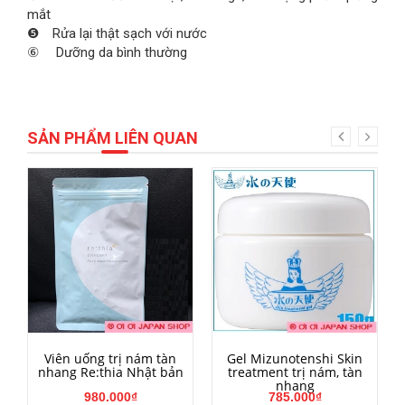
mắt
❺ Rửa lại thật sạch với nước
⑥ Dưỡng da bình thường
SẢN PHẨM LIÊN QUAN
HẾT HÀNG
MUA HÀNG
Viên uống trị nám tàn
Gel Mizunotenshi Skin
nhang Re:thia Nhật bản
treatment trị nám, tàn
nhang
980.000₫
785.000₫