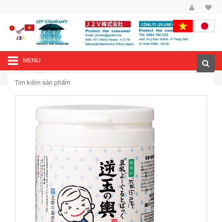
MENU
—›
Trang chủ
Mặt nạ Tofu Moritaya dành cho Nam