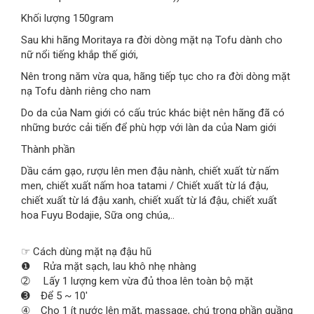
Khối lượng 150gram
Sau khi hãng Moritaya ra đời dòng mặt nạ Tofu dành cho
nữ nổi tiếng khắp thế giới,
Nên trong năm vừa qua, hãng tiếp tục cho ra đời dòng mặt
nạ Tofu dành riêng cho nam
Do da của Nam giới có cấu trúc khác biệt nên hãng đã có
những bước cải tiến để phù hợp với làn da của Nam giới
Thành phần
Dầu cám gạo, rượu lên men đậu nành, chiết xuất từ nấm
men, chiết xuất nấm hoa tatami / Chiết xuất từ lá đậu,
chiết xuất từ lá đậu xanh, chiết xuất từ lá đậu, chiết xuất
hoa Fuyu Bodajie, Sữa ong chúa,..
☞ Cách dùng mặt nạ đậu hũ
❶ Rửa mặt sạch, lau khô nhẹ nhàng
➁ Lấy 1 lượng kem vừa đủ thoa lên toàn bộ mặt
➌ Để 5 ~ 10'
④ Cho 1 ít nước lên mặt, massage, chú trọng phần quầng