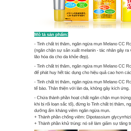
Mô tả sản phẩm:
- Tinh chất trị thâm, ngăn ngừa mụn Melano CC R
(ngăn chặn sự sản xuất melanin - tác nhân gây ra 
lão hóa da cho da khỏe đẹp).
- Tinh chất trị thâm, ngăn ngừa mụn Melano CC R
để phát huy hết tác dụng cho hiệu quả cao hơn c
-
Tinh chất trị thâm, ngăn ngừa mụn Melano CC Ro
tế bào. Thân thiện với làn da, không gây kích ứng.
- Chứa thành phần hoạt chất ngăn chặn mụn trứng c
khi bị rối loạn sắc tố), đừng lo
Tinh chất trị thâm,
dưỡng ẩm kháng viêm ngăn ngừa mụn.
+ Thành phần chống viêm: Dipotassium glycyrrhiz
+ Thành phần khử trùng: nó sẽ làm giảm sự tăng 