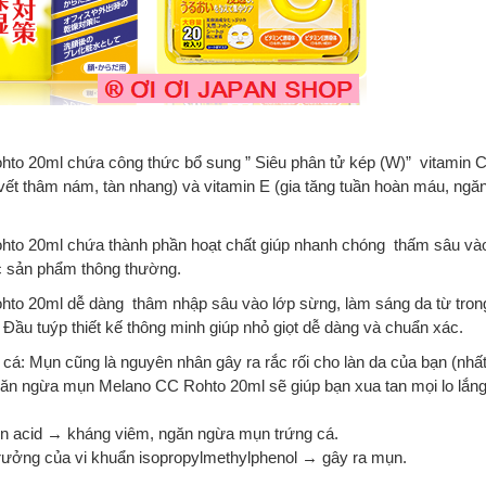
ohto 20ml chứa công thức bổ sung ” Siêu phân tử kép (W)” vitamin 
vết thâm nám, tàn nhang) và vitamin E (gia tăng tuần hoàn máu, ngă
ohto 20ml chứa thành phần hoạt chất giúp nhanh chóng thấm sâu và
ác sản phẩm thông thường.
hto 20ml dễ dàng thâm nhập sâu vào lớp sừng, làm sáng da từ tron
 Đầu tuýp thiết kế thông minh giúp nhỏ giọt dễ dàng và chuẩn xác.
á: Mụn cũng là nguyên nhân gây ra rắc rối cho làn da của bạn (nhất
 ngăn ngừa mụn Melano CC Rohto 20ml
sẽ giúp bạn xua tan mọi lo lắng
in acid → kháng viêm, ngăn ngừa mụn trứng cá.
trưởng của vi khuẩn isopropylmethylphenol → gây ra mụn.