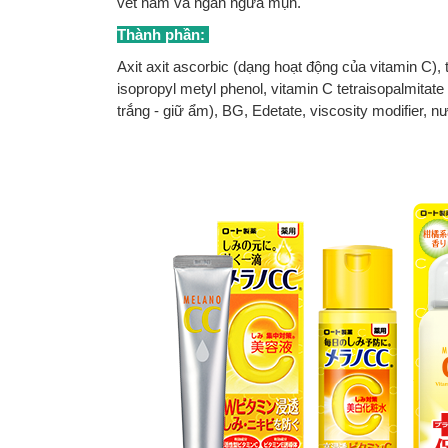
vết nám và ngăn ngừa mụn.
Thành phần:
Axit axit ascorbic (dạng hoạt động của vitamin C), 
isopropyl metyl phenol, vitamin C tetraisopalmitate 
trắng - giữ ẩm), BG, Edetate, viscosity modifier, 