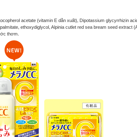
tocopherol acetate (vitamin E dẫn xuất), Dipotassium glycyrrhizin aci
palmitate, ethoxydiglycol, Alpinia cutlet red sea bream seed extract (A
nước thơm.