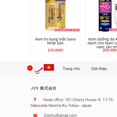
HẾT HÀNG
MUA HÀ
Kem trị bọng mắt Sana
Kem dưỡng da 
Nhật bản
dành cho Nam n
nám, tàn n
270.000₫
320.000
Trang chủ
Giới thiệu
J2V 株式会社
Head office: 101-Cherry House-4- 17-19-
Sakuradai-Nerima Ku-Tokyo- Japan
j2vinfo@gmail.com