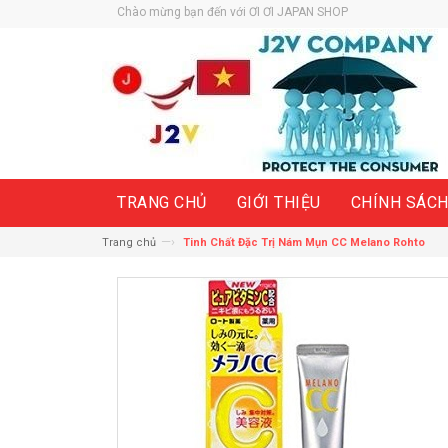
Chào mừng bạn đến với ƠI ƠI JAPAN SHOP
TRANG CHỦ
GIỚI THIỆU
CHÍNH SÁC
—›
Trang chủ
Tinh Chất Đặc Trị Nám Mụn CC Melano Rohto