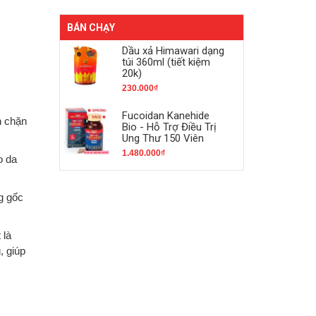
BÁN CHẠY
Dầu xả Himawari dạng
túi 360ml (tiết kiệm
20k)
230.000₫
C
Fucoidan Kanehide
n chặn
Bio - Hỗ Trợ Điều Trị
Ung Thư 150 Viên
1.480.000₫
o da
g gốc
 là
, giúp