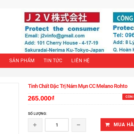
H
SẢN PHẨM
TIN TỨC
LIÊN HỆ
Tinh Chất Đặc Trị Nám Mụn CC Melano Rohto
265.000₫
CÒN 
SỐ LƯỢNG:
MUA H