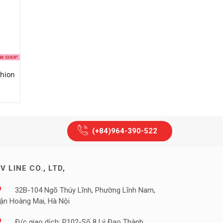
HẾT HÀNG
MUA HÀNG
hion
Kem dưỡng trắng da SK-II
Obagi Vitamin C Serum 
Cellumination Deep Surge
C20
EX 50g
2.210.000₫
1.830.000₫
(+84)964-390-522
V LINE CO., LTD,
32B-104 Ngõ Thúy Lĩnh, Phường Lĩnh Nam,
ận Hoàng Mai, Hà Nội
Đ/c giao dịch: P102-Số 8 Lý Đạo Thành,