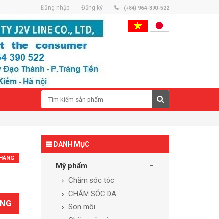
Đăng nhập
Đăng ký
(+84) 964-390-522
DANH MỤC
HÀNG
Mỹ phẩm
Chăm sóc tóc
CHĂM SÓC DA
ÀNG
Son môi