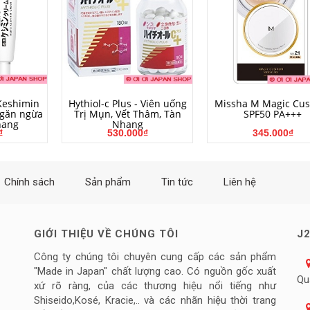
NG
MUA HÀNG
MUA HÀNG
Keshimin
Hythiol-c Plus - Viên uống
Missha M Magic Cus
găn ngừa
Trị Mụn, Vết Thâm, Tàn
SPF50 PA+++
hang
Nhang
₫
530.000₫
345.000₫
Chính sách
Sản phẩm
Tin tức
Liên hệ
GIỚI THIỆU VỀ CHÚNG TÔI
J2
Công ty chúng tôi chuyên cung cấp các sản phẩm
"Made in Japan" chất lượng cao. Có nguồn gốc xuất
Qu
xứ rõ ràng, của các thương hiệu nổi tiếng như
Shiseido,Kosé, Kracie,.. và các nhãn hiệu thời trang