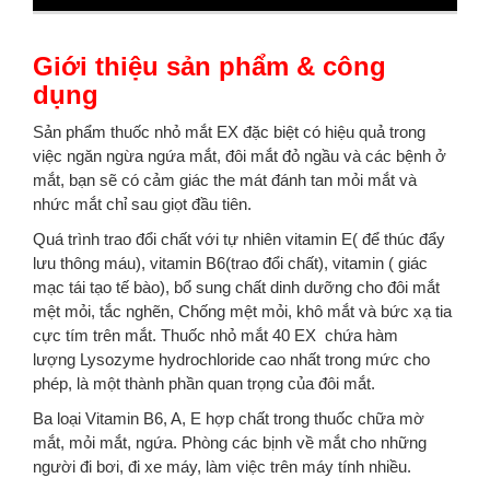
Giới thiệu sản phẩm & công
dụng
Sản phẩm thuốc nhỏ mắt EX đặc biệt có hiệu quả trong
việc ngăn ngừa ngứa mắt, đôi mắt đỏ ngầu và các bệnh ở
mắt, bạn sẽ có cảm giác the mát đánh tan mỏi mắt và
nhức mắt chỉ sau giọt đầu tiên.
Quá trình trao đổi chất với tự nhiên vitamin E( để thúc đẩy
lưu thông máu), vitamin B6(trao đổi chất), vitamin ( giác
mạc tái tạo tế bào), bổ sung chất dinh dưỡng cho đôi mắt
mệt mỏi, tắc nghẽn, Chống mệt mỏi, khô mắt và bức xạ tia
cực tím trên mắt. Thuốc nhỏ mắt 40 EX chứa hàm
lượng Lysozyme hydrochloride cao nhất trong mức cho
phép, là một thành phần quan trọng của đôi mắt.
Ba loại Vitamin B6, A, E hợp chất trong thuốc chữa mờ
mắt, mỏi mắt, ngứa. Phòng các bịnh về mắt cho những
người đi bơi, đi xe máy, làm việc trên máy tính nhiều.