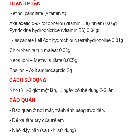
THÀNH PHẦN
Retinol palmitate (vitamin A)
Axit axetic d-α- tocopherol (vitamin E tự nhiên) 0.05g
Pyridoxine hydrochloride (vitamin B6) 0.04g:
L- aspartate Lali Axit hydrochloric tetrahydrozoline 0.01g
Chlorpheniramin maleat 0.03g
Neosuchi – Methyl sulfate 0.005g
Epsilon – Axit aminocaproic 2g
CÁCH SỬ DỤNG
Nhỏ từ 1-3 giọt một lần, 1 ngày có thể dùng 2-3 lần.
BẢO QUẢN
- Bảo quản ở nơi mát, tránh ánh nắng trực tiếp.
- Để xa tầm tay của trẻ em
- Nhớ đậy nắp (sau khi sử dụng)