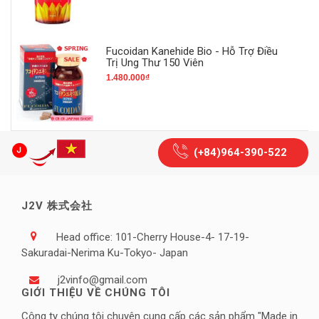
Fucoidan Kanehide Bio - Hỗ Trợ Điều
Trị Ung Thư 150 Viên
1.480.000₫
(+84)964-390-522
J2V 株式会社
Head office: 101-Cherry House-4- 17-19-
Sakuradai-Nerima Ku-Tokyo- Japan
j2vinfo@gmail.com
GIỚI THIỆU VỀ CHÚNG TÔI
Công ty chúng tôi chuyên cung cấp các sản phẩm "Made in