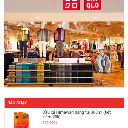
BÁN CHẠY
Dầu xả Himawari dạng túi 360ml (tiết
kiệm 20k)
230.000₫