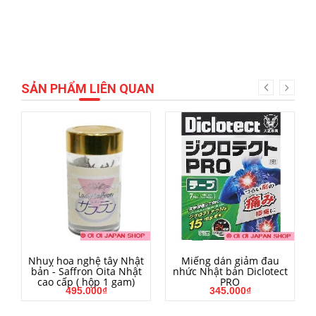
SẢN PHẨM LIÊN QUAN
MUA HÀNG
MUA HÀNG
Nhuỵ hoa nghệ tây Nhật
Miếng dán giảm đau
bản - Saffron Oita Nhật
nhức Nhật bản Diclotect
cao cấp ( hộp 1 gam)
PRO
495.000₫
345.000₫