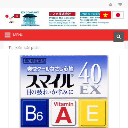
MENU
—›
Trang chủ
Thuốc nhỏ mắt Smile EX 40 Nhật bản