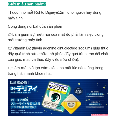
Giới thiệu sản phẩm:
Thuốc nhỏ mắt Rohto Digieye12ml cho người hay dùng
máy tính
Công dụng nổi bật của sản phẩm:
👉Làm giảm sự mệt mỏi của mắt do phải làm việc trong
môi trường máy tính
👉V
itamin B2 (flavin adenine dinucleotide sodium) giúp thúc
đẩy quá trình sửa chữa mô (thúc đẩy quá trình trao đổi chất
của giác mạc và thúc đẩy việc sửa chữa),
👉Làm mát, và tạo cảm giác cho mắt lúc nào cũng trong
trạng thái mạnh khỏe nhất.