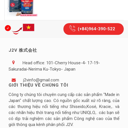
(+84)964-390-522
J2V 株式会社
Head office: 101-Cherry House-4- 17-19-
Sakuradai-Nerima Ku-Tokyo- Japan
j2vinfo@gmail.com
GIỚI THIỆU VỀ CHÚNG TÔI
Công ty chúng tôi chuyên cung cấp các sản phẩm "Made in
Japan" chất lượng cao. Có nguồn gốc xuất xứ rõ ràng, của
các thương hiệu nổi tiếng như Shiseido,Kosé, Kracie,.. và
các nhãn hiệu thời trang nổi tiếng như UNIQLO,.. các bạn sẽ
có dịp trải nghiệm các sản phẩm Công nghệ cao của thế
giới thông qua kênh phân phối J2V.