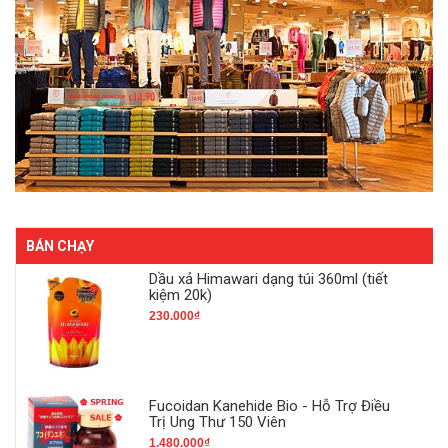
BÁN CHẠY
Dầu xả Himawari dạng túi 360ml (tiết
kiệm 20k)
230.000₫
Fucoidan Kanehide Bio - Hỗ Trợ Điều
Trị Ung Thư 150 Viên
1.480.000₫