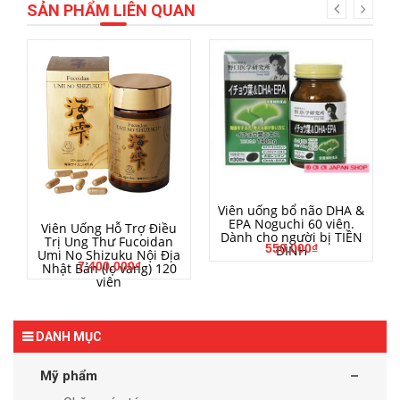
SẢN PHẨM LIÊN QUAN
MUA HÀNG
Viên uống bổ não DHA &
EPA Noguchi 60 viên.
MUA HÀNG
Viên Uống Hỗ Trợ Điều
Dành cho người bị TIỀN
Trị Ung Thư Fucoidan
550.000₫
ĐÌNH
Umi No Shizuku Nội Địa
7.400.000₫
Nhật Bản (lọ vàng) 120
viên
DANH MỤC
Mỹ phẩm