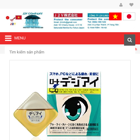
MENU
—›
Trang chủ
Thuốc nhỏ mắt Rohto Digieye12ml cho người hay dùng máy tính