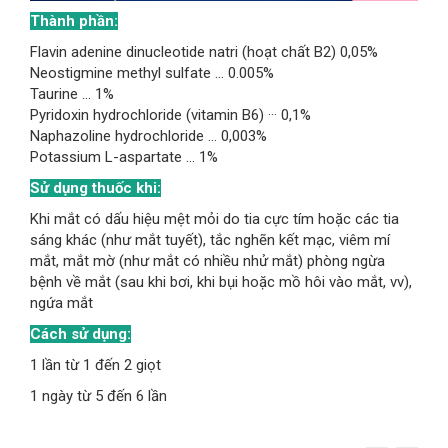
Thành phần:
Flavin adenine dinucleotide natri (hoạt chất B2) 0,05%
Neostigmine methyl sulfate ... 0.005%
Taurine ... 1%
Pyridoxin hydrochloride (vitamin B6) ··· 0,1%
Naphazoline hydrochloride ... 0,003%
Potassium L-aspartate ... 1%
Sử dụng thuốc khi:
Khi mắt có dấu hiệu mệt mỏi do tia cực tím hoặc các tia
sáng khác (như mắt tuyết), tắc nghẽn kết mạc, viêm mí
mắt, mắt mờ (như mắt có nhiều nhử mắt) phòng ngừa
bệnh về mắt (sau khi bơi, khi bụi hoặc mồ hôi vào mắt, vv),
ngứa mắt
Cách sử dụng:
1 lần từ 1 đến 2 giọt
1 ngày từ 5 đến 6 lần