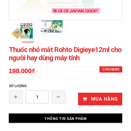
prev
next
Thuốc nhỏ mắt Rohto Digieye12ml cho
người hay dùng máy tính
198.000₫
CÒN HÀNG
SỐ LƯỢNG:
MUA HÀNG
THÔNG TIN SẢN PHẨM