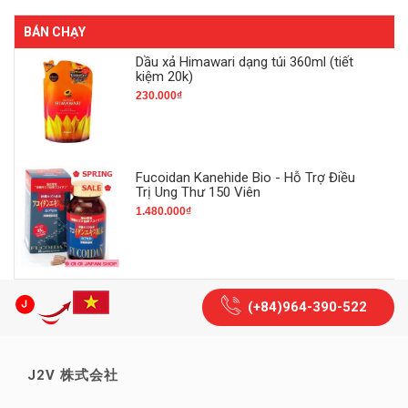
BÁN CHẠY
Dầu xả Himawari dạng túi 360ml (tiết
kiệm 20k)
230.000₫
Fucoidan Kanehide Bio - Hỗ Trợ Điều
Trị Ung Thư 150 Viên
1.480.000₫
(+84)964-390-522
J2V 株式会社