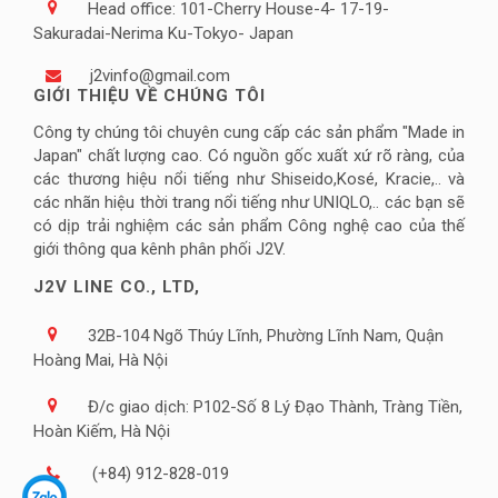
Head office: 101-Cherry House-4- 17-19-
Sakuradai-Nerima Ku-Tokyo- Japan
j2vinfo@gmail.com
GIỚI THIỆU VỀ CHÚNG TÔI
Công ty chúng tôi chuyên cung cấp các sản phẩm "Made in
Japan" chất lượng cao. Có nguồn gốc xuất xứ rõ ràng, của
các thương hiệu nổi tiếng như Shiseido,Kosé, Kracie,.. và
các nhãn hiệu thời trang nổi tiếng như UNIQLO,.. các bạn sẽ
có dịp trải nghiệm các sản phẩm Công nghệ cao của thế
giới thông qua kênh phân phối J2V.
J2V LINE CO., LTD,
32B-104 Ngõ Thúy Lĩnh, Phường Lĩnh Nam, Quận
Hoàng Mai, Hà Nội
Đ/c giao dịch: P102-Số 8 Lý Đạo Thành, Tràng Tiền,
Hoàn Kiếm, Hà Nội
(+84) 912-828-019