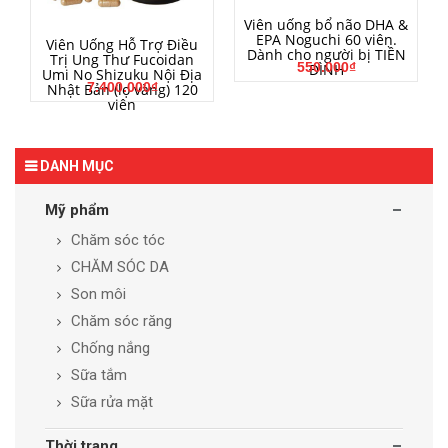
MUA HÀNG
Viên uống bổ não DHA &
EPA Noguchi 60 viên.
MUA HÀNG
Viên Uống Hỗ Trợ Điều
Dành cho người bị TIỀN
Trị Ung Thư Fucoidan
550.000₫
ĐÌNH
Umi No Shizuku Nội Địa
7.400.000₫
Nhật Bản (lọ vàng) 120
viên
DANH MỤC
Mỹ phẩm
Chăm sóc tóc
CHĂM SÓC DA
Son môi
Chăm sóc răng
Chống nắng
Sữa tắm
Sữa rửa mặt
Thời trang