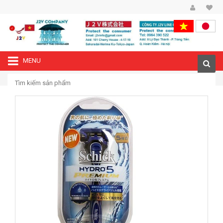
MENU
—›
Trang chủ
Dao cạo râu Schick HYDRO5 lưỡi kép 5 lưỡi