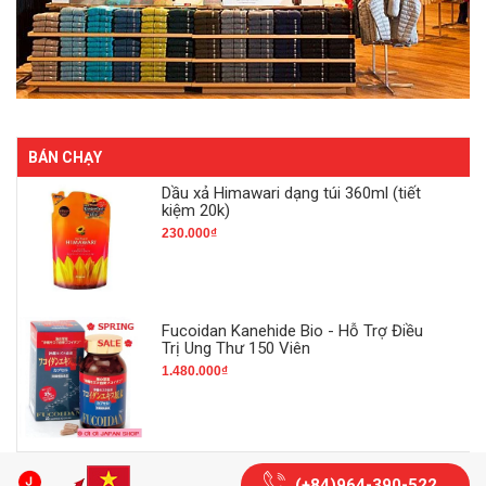
BÁN CHẠY
Dầu xả Himawari dạng túi 360ml (tiết
kiệm 20k)
230.000₫
Fucoidan Kanehide Bio - Hỗ Trợ Điều
Trị Ung Thư 150 Viên
1.480.000₫
(+84)964-390-522