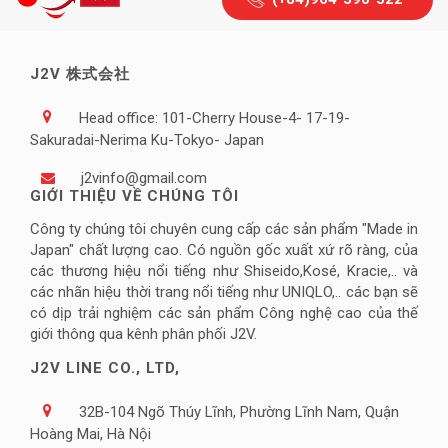
J2V 株式会社
Head office: 101-Cherry House-4- 17-19-
Sakuradai-Nerima Ku-Tokyo- Japan
j2vinfo@gmail.com
GIỚI THIỆU VỀ CHÚNG TÔI
Công ty chúng tôi chuyên cung cấp các sản phẩm "Made in
Japan" chất lượng cao. Có nguồn gốc xuất xứ rõ ràng, của
các thương hiệu nổi tiếng như Shiseido,Kosé, Kracie,.. và
các nhãn hiệu thời trang nổi tiếng như UNIQLO,.. các bạn sẽ
có dịp trải nghiệm các sản phẩm Công nghệ cao của thế
giới thông qua kênh phân phối J2V.
J2V LINE CO., LTD,
32B-104 Ngõ Thúy Lĩnh, Phường Lĩnh Nam, Quận
Hoàng Mai, Hà Nội