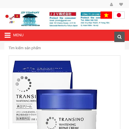
MENU
—›
Trang chủ
Kem dưỡng trắng Transino whitening repair cream 35g