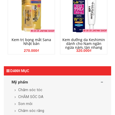
HẾT HÀNG
MUA HÀNG
Kem trị bọng mắt Sana
Kem dưỡng da Keshimin
Nhật bản
dành cho Nam ngăn
ngừa nám, tàn nhang
270.000₫
320.000₫
DANH MỤC
Mỹ phẩm
Chăm sóc tóc
CHĂM SÓC DA
Son môi
Chăm sóc răng