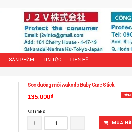
H
SẢN PHẨM
TIN TỨC
LIÊN HỆ
Son dưỡng môi wakodo Baby Care Stick
135.000₫
CÒN 
SỐ LƯỢNG:
MUA H