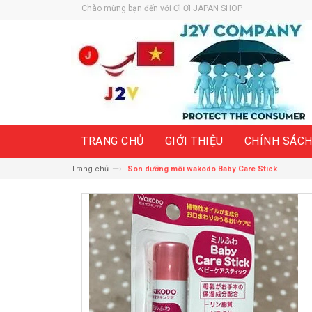
Chào mừng bạn đến với ƠI ƠI JAPAN SHOP
TRANG CHỦ
GIỚI THIỆU
CHÍNH SÁC
—›
Trang chủ
Son dưỡng môi wakodo Baby Care Stick