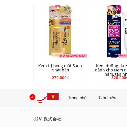
HẾT HÀNG
MUA HÀ
Kem trị bọng mắt Sana
Kem dưỡng da 
Nhật bản
dành cho Nam n
nám, tàn n
270.000₫
320.000
Trang chủ
Giới thiệu
J2V 株式会社