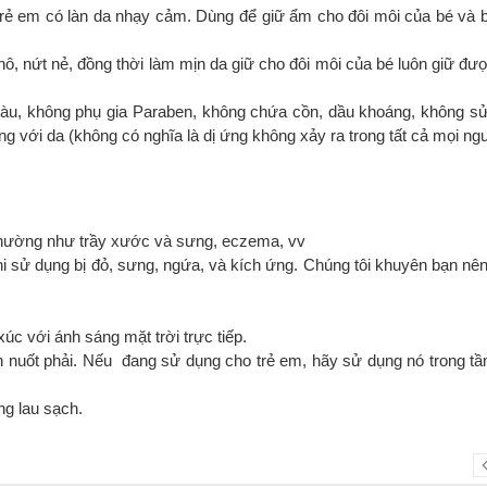
ẻ em có làn da nhạy cảm. Dùng để giữ ẩm cho đôi môi của bé và 
hô, nứt nẻ, đồng thời làm mịn da giữ cho đôi môi của bé luôn giữ đư
àu, không phụ gia Paraben, không chứa cồn, dầu khoáng, không s
g với da (không có nghĩa là dị ứng không xảy ra trong tất cả mọi ngư
 thường như trầy xước và sưng, eczema, vv
i sử dụng bị đỏ, sưng, ngứa, và kích ứng. Chúng tôi khuyên bạn nê
úc với ánh sáng mặt trời trực tiếp.
nh nuốt phải. Nếu đang sử dụng cho trẻ em, hãy sử dụng nó trong t
ng lau sạch.