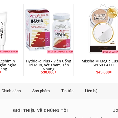
NG
MUA HÀNG
MUA HÀNG
Keshimin
Hythiol-c Plus - Viên uống
Missha M Magic Cus
găn ngừa
Trị Mụn, Vết Thâm, Tàn
SPF50 PA+++
hang
Nhang
₫
530.000₫
345.000₫
Chính sách
Sản phẩm
Tin tức
Liên hệ
GIỚI THIỆU VỀ CHÚNG TÔI
J2