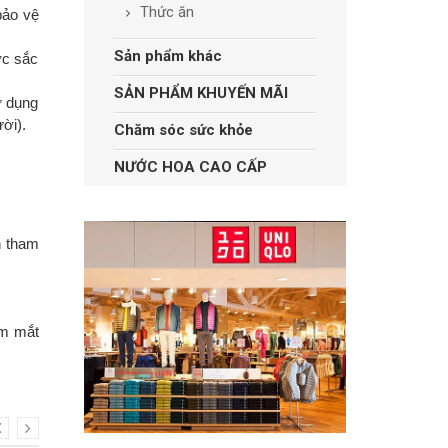
Thức ăn
bảo vệ
Sản phẩm khác
ợc sắc
SẢN PHẨM KHUYẾN MÃI
ử dụng
ời).
Chăm sóc sức khỏe
NƯỚC HOA CAO CẤP
n tham
ầm mắt