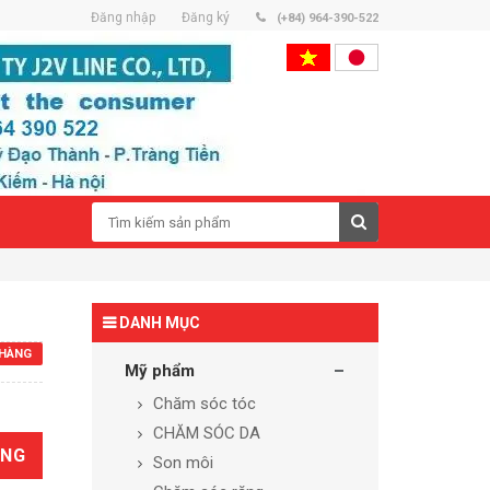
Đăng nhập
Đăng ký
(+84) 964-390-522
DANH MỤC
HÀNG
Mỹ phẩm
Chăm sóc tóc
CHĂM SÓC DA
ÀNG
Son môi