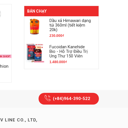
BÁN CHẠY
Dầu xả Himawari dạng
túi 360ml (tiết kiệm
20k)
230.000₫
Fucoidan Kanehide
Bio - Hỗ Trợ Điều Trị
Ung Thư 150 Viên
1.480.000₫
HẾT HÀNG
MUA HÀNG
hion
Kem dưỡng trắng da SK-II
Obagi Vitamin C Serum 
Cellumination Deep Surge
C20
EX 50g
2.210.000₫
1.830.000₫
(+84)964-390-522
V LINE CO., LTD,