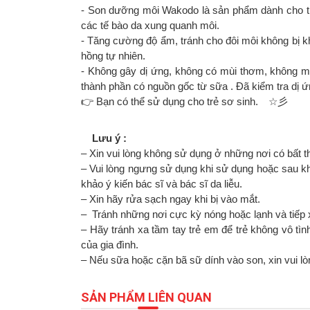
- Son dưỡng môi Wakodo là sản phẩm dành cho tr
các tế bào da xung quanh môi.
- Tăng cường độ ẩm, tránh cho đôi môi không bị k
hồng tự nhiên.
- Không gây dị ứng, không có mùi thơm, không m
thành phần có nguồn gốc từ sữa . Đã kiểm tra dị ứn
👉 Bạn có thể sử dụng cho trẻ sơ sinh. ☆彡
Lưu ý :
– Xin vui lòng không sử dụng ở những nơi có bất
– Vui lòng ngưng sử dụng khi sử dụng hoặc sau kh
khảo ý kiến bác sĩ và bác sĩ da liễu.
– Xin hãy rửa sạch ngay khi bị vào mắt.
– Tránh những nơi cực kỳ nóng hoặc lạnh và tiếp x
– Hãy tránh xa tầm tay trẻ em để trẻ không vô tì
của gia đình.
– Nếu sữa hoặc cặn bã sữ dính vào son, xin vui lò
SẢN PHẨM LIÊN QUAN