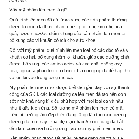
Vậy mỹ phẩm lên men là gì?
Quá trình lên men đã có từ xa xưa, các sản phẩm thường
được lên men là thực phẩm như : phô mai, kim chi, hoa
quả, rượu nho.Đặc điểm chung của sản phẩm lên men là
bổ xung các vi khuẩn có ích cho sức khỏe.
Đối với mỹ phẩm, quá trình lên men loại bỏ các độc tố và vi
khuẩn có hại, bổ xung thêm lợi khuẩn, giúp các dưỡng chất
được bổ xung các amino acids và các chất chống oxy
hóa, ngoài ra phân tử còn được chia nhỏ giúp da dễ hấp thụ
và len lõi vào trong từng mô da.
Mỹ phẩm lên men mới được biết đến gần đây với sự thành
công của SKII, các loại dưỡng da lên men đã tạo nên cơn
sốt nhờ khả năng kì diệu,phù hợp với mọi loại da và hầu
như ít gây kích ứng. Số lượng mỹ phẩm lên men có mặt
trên thị trường làm đẹp hiện đang tăng dần theo xu hướng
dưỡng da mới này. Phái đẹp tại châu Á nói chung đã bắt
đầu làm quen và hưởng ứng trào lưu mỹ phẩm lên men.
Sản phẩm nhận được rất nhiều review đánh giá tốt (4.6)-