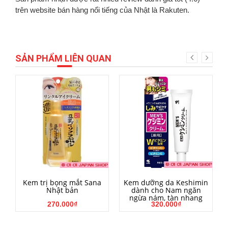
trên website bán hàng nổi tiếng của Nhật là Rakuten.
SẢN PHẨM LIÊN QUAN
HẾT HÀNG
MUA HÀNG
Kem trị bọng mắt Sana
Kem dưỡng da Keshimin
Nhật bản
dành cho Nam ngăn
ngừa nám, tàn nhang
270.000₫
320.000₫