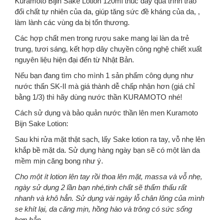
Kuramoto Bijin Sake Lotion 120ml thúc đẩy quá trình trao
đổi chất tự nhiên của da, giúp tăng sức đề kháng của da, ,
làm lành các vùng da bị tổn thương.
Các hợp chất men trong rượu sake mang lại làn da trẻ
trung, tươi sáng, kết hợp dây chuyền công nghệ chiết xuất
nguyên liệu hiện đại đến từ Nhật Bản.
Nếu bạn đang tìm cho mình 1 sản phẩm công dụng như
nước thấn SK-II mà giá thành dễ chấp nhận hơn (giá chỉ
bằng 1/3) thì hãy dùng nước thần KURAMOTO nhé!
Cách sử dụng và bảo quản nước thần lên men Kuramoto
Bijn Sake Lotion:
Sau khi rửa mặt thật sạch, lấy Sake lotion ra tay, vỗ nhẹ lên
khắp bề mặt da. Sử dụng hàng ngày bạn sẽ có một làn da
mềm mịn căng bong như ý.
Cho một ít lotion lên tay rồi thoa lên mặt, massa và vỗ nhẹ,
ngày sử dụng 2 lần bạn nhé,tinh chất sẽ thẩm thấu rất
nhanh và khô hẳn. Sử dụng vài ngày lỗ chân lông của mình
se khít lại, da căng mịn, hồng hào và trông có sức sống
hơn hẳn.