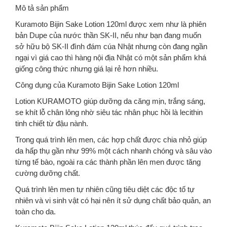
Mô tả sản phẩm
Kuramoto Bijin Sake Lotion 120ml được xem như là phiên
bản Dupe của nước thần SK-II, nếu như bạn đang muốn
sở hữu bộ SK-II đình đám cúa Nhật nhưng còn đang ngần
ngại vì giá cao thì hàng nội địa Nhật có một sản phẩm khá
giống công thức nhưng giá lại rẻ hơn nhiều.
Công dụng của Kuramoto Bijin Sake Lotion 120ml
Lotion KURAMOTO giúp dưỡng da căng mịn, trắng sáng,
se khít lỗ chân lông nhờ siêu tác nhân phục hồi là lecithin
tinh chiết từ đậu nành.
Trong quá trình lên men, các hợp chất được chia nhỏ giúp
da hấp thụ gần như 99% một cách nhanh chóng và sâu vào
từng tế bào, ngoài ra các thành phần lên men được tăng
cường dưỡng chất.
Quá trình lên men tự nhiên cũng tiêu diệt các độc tố tự
nhiên và vi sinh vật có hại nên ít sử dụng chất bảo quản, an
toàn cho da.