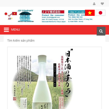
MENU
—›
Trang chủ
Lotion dưỡng da Kuramoto Bijin Sake Lotion 120ml