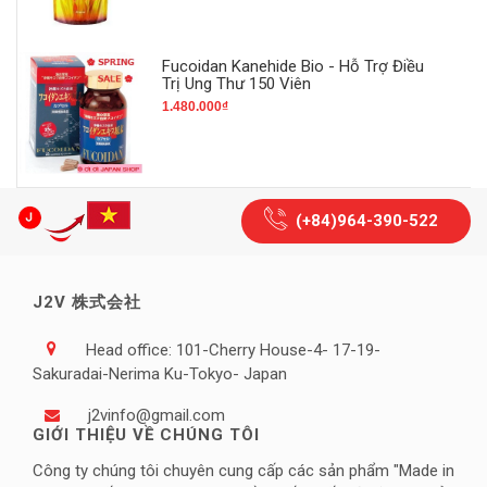
Fucoidan Kanehide Bio - Hỗ Trợ Điều
Trị Ung Thư 150 Viên
1.480.000₫
(+84)964-390-522
J2V 株式会社
Head office: 101-Cherry House-4- 17-19-
Sakuradai-Nerima Ku-Tokyo- Japan
j2vinfo@gmail.com
GIỚI THIỆU VỀ CHÚNG TÔI
Công ty chúng tôi chuyên cung cấp các sản phẩm "Made in