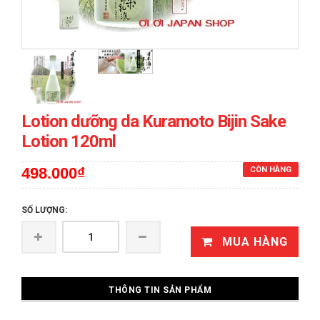
prev
next
Lotion dưỡng da Kuramoto Bijin Sake
Lotion 120ml
498.000₫
CÒN HÀNG
SỐ LƯỢNG:
MUA HÀNG
THÔNG TIN SẢN PHẨM