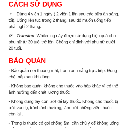
CÁCH SỬ DỤNG
☞ Dùng 4 viên 1 ngày ( 2 viên 1 lần sau các bữa ăn sáng,
tối). Uống liên tục trong 2 tháng, sau đó muốn uống tiếp
phải nghỉ 2 tháng.
☞ Transino
Whitening này được sử dụng hiệu quả cho
phụ nữ từ 30 tuổi trở lên. Chống chỉ định với phụ nữ dưới
20 tuổi.
BẢO QUẢN
- Bảo quản nơi thoáng mát, tránh ánh nắng trực tiếp. Đóng
chặt nắp sau khi dùng
- Không bảo quản, không cho thuốc vào hộp khác vì có thể
ảnh hưởng đến chất lượng thuốc
- Không dùng tay còn ướt để lấy thuốc. Không cho thuốc bị
ướt vào lọ, tránh ảnh hưởng, làm ướt những viên thuốc
còn lại .
- Trong lọ thuốc có gói chống ẩm, cần chú ý để không uống