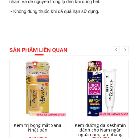
nhầm và để nguyên trong lọ đến khi dùng hết.
- Không dùng thuốc khi đã quá hạn sử dụng.
SẢN PHẨM LIÊN QUAN
HẾT HÀNG
MUA HÀNG
Kem trị bọng mắt Sana
Kem dưỡng da Keshimin
Nhật bản
dành cho Nam ngăn
ngừa nám, tàn nhang