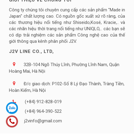
GIỚI THIỆU VỀ CHÚNG TÔI
Công ty chúng tôi chuyên cung cấp các sản phẩm "Made in
Japan" chất lượng cao. Có nguồn gốc xuất xứ rõ ràng, của
các thương hiệu nổi tiếng như Shiseido,Kosé, Kracie,.. và
các nhãn hiệu thời trang nổi tiếng như UNIQLO,.. các bạn sẽ
có dịp trải nghiệm các sản phẩm Công nghệ cao của thế
giới thông qua kênh phân phối J2V.
J2V LINE CO., LTD,
32B-104 Ngõ Thúy Lĩnh, Phường Lĩnh Nam, Quận
Hoàng Mai, Hà Nội
Đ/c giao dịch: P102-Số 8 Lý Đạo Thành, Tràng Tiền,
Hoàn Kiếm, Hà Nội
(+84) 912-828-019
(+84) 964-390-522
j2vinfo@gmail.com