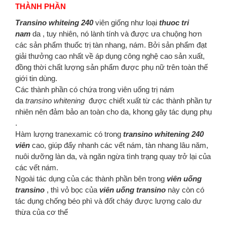
THÀNH PHẦN
Transino whiteing 240
viên giống như loại
thuoc tri
nam
da , tuy nhiên, nó lành tính và được ưa chuộng hơn
các sản phẩm thuốc trị tàn nhang, nám. Bởi sản phẩm đạt
giải thưởng cao nhất về áp dụng công nghệ cao sản xuất,
đồng thời chất lượng sản phẩm được phụ nữ trên toàn thế
giới tin dùng.
Các thành phần có chứa trong viên uống trị nám
da
transino whitening
được chiết xuất từ các thành phần tự
nhiên nên đảm bảo an toàn cho da, khong gây tác dụng phụ
.
Hàm lượng tranexamic có trong
transino whitening 240
viên
cao, giúp đẩy nhanh các vết nám, tàn nhang lâu năm,
nuôi dưỡng làn da, và ngăn ngừa tình trạng quay trở lại của
các vết nám.
Ngoài tác dụng của các thành phần bên trong
viên uống
transino
, thì vỏ bọc của
viên uống transino
này còn có
tác dụng chống béo phì và đốt cháy được lượng calo dư
thừa của cơ thể