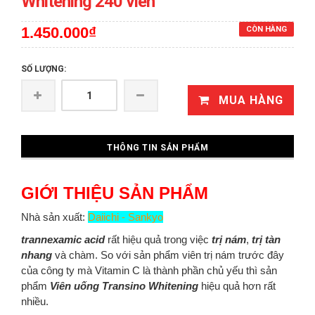
Whitening 240 viên
1.450.000₫
CÒN HÀNG
SỐ LƯỢNG:
MUA HÀNG
THÔNG TIN SẢN PHẨM
GIỚI THIỆU SẢN PHẨM
Nhà sản xuất:
Daiichi - Sankyo
trannexamic acid
rất hiệu quả trong việc
trị nám
,
trị tàn
nhang
và chàm. So với sản phẩm viên trị nám trước đây
của công ty mà Vitamin C là thành phần chủ yếu thì sản
phẩm
Viên uống Transino Whitening
hiệu quả hơn rất
nhiều.