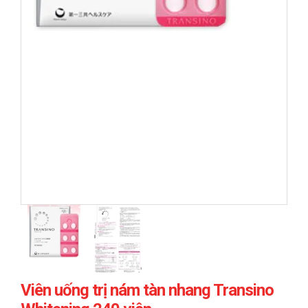
prev
next
Viên uống trị nám tàn nhang Transino