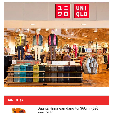
BÁN CHẠY
Dầu xả Himawari dạng túi 360ml (tiết
kiệm 20k)