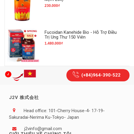
230.000₫
Fucoidan Kanehide Bio - Hỗ Trợ Điều
Trị Ung Thư 150 Viên
1.480.000₫
(+84)964-390-522
J2V 株式会社
Head office: 101-Cherry House-4- 17-19-
Sakuradai-Nerima Ku-Tokyo- Japan
j2vinfo@gmail.com