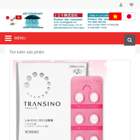
MENU
—›
Trang chủ
Viên uống trị nám tàn nhang Transino Whitening 240 viên