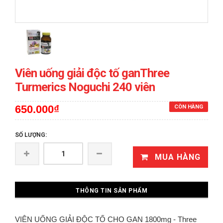
Viên uống giải độc tố ganThree
Turmerics Noguchi 240 viên
650.000₫
CÒN HÀNG
SỐ LƯỢNG:
MUA HÀNG
THÔNG TIN SẢN PHẨM
VIÊN UỐNG GIẢI ĐỘC TỐ CHO GAN 1800mg - Three