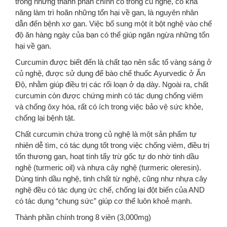
trong những thành phần chính có trong củ nghệ, có khả
năng làm trì hoãn những tổn hại về gan, là nguyên nhân
dẫn đến bệnh xơ gan. Việc bổ sung một ít bột nghệ vào chế
độ ăn hàng ngày của bạn có thể giúp ngăn ngừa những tổn
hại về gan.
Curcumin được biết đến là chất tạo nên sắc tố vàng sáng ở
củ nghệ, được sử dụng để bào chế thuốc Ayurvedic ở Ấn
Độ, nhằm giúp điều trị các rối loạn ở dạ dày. Ngoài ra, chất
curcumin còn được chứng minh có tác dụng chống viêm
và chống ôxy hóa, rất có ích trong việc bảo vệ sức khỏe,
chống lại bệnh tật.
Chất curcumin chứa trong củ nghệ là một sản phẩm tự
nhiên dễ tìm, có tác dụng tốt trong việc chống viêm, điều trị
tổn thương gan, hoạt tính tẩy trừ gốc tự do nhờ tinh dầu
nghệ (turmeric oil) và nhựa cây nghệ (turmeric oleresin).
Dùng tinh dầu nghệ, tinh chất từ nghệ, cũng như nhựa cây
nghệ đều có tác dụng ức chế, chống lại đột biến của AND
có tác dụng “chung sức” giúp cơ thể luôn khoẻ mạnh.
Thành phần chính trong 8 viên (3,000mg)