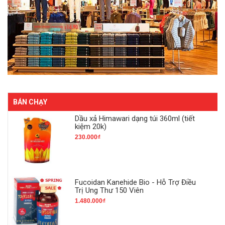
BÁN CHẠY
Dầu xả Himawari dạng túi 360ml (tiết
kiệm 20k)
230.000₫
Fucoidan Kanehide Bio - Hỗ Trợ Điều
Trị Ung Thư 150 Viên
1.480.000₫