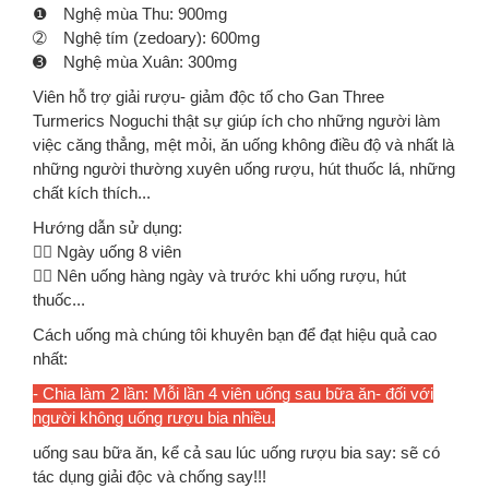
❶ Nghệ mùa Thu: 900mg
➁ Nghệ tím (zedoary): 600mg
➌ Nghệ mùa Xuân: 300mg
Viên hỗ trợ giải rượu- giảm độc tố cho Gan Three
Turmerics Noguchi thật sự giúp ích cho những người làm
việc căng thẳng, mệt mỏi, ăn uống không điều độ và nhất là
những người thường xuyên uống rượu, hút thuốc lá, những
chất kích thích...
Hướng dẫn sử dụng:
👉🏻 Ngày uống 8 viên
👉🏻 Nên uống hàng ngày và trước khi uống rượu, hút
thuốc...
Cách uống mà chúng tôi khuyên bạn để đạt hiệu quả cao
nhất:
- Chia làm 2 lần: Mỗi lần 4 viên uống sau bữa ăn- đối với
người không uống rượu bia nhiều.
uống sau bữa ăn, kể cả sau lúc uống rượu bia say: sẽ có
tác dụng giải độc và chống say!!!