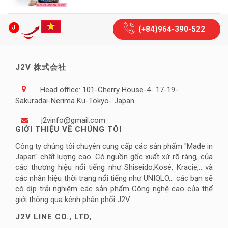
(+84)964-390-522
J2V 株式会社
Head office: 101-Cherry House-4- 17-19-
Sakuradai-Nerima Ku-Tokyo- Japan
j2vinfo@gmail.com
GIỚI THIỆU VỀ CHÚNG TÔI
Công ty chúng tôi chuyên cung cấp các sản phẩm "Made in
Japan" chất lượng cao. Có nguồn gốc xuất xứ rõ ràng, của
các thương hiệu nổi tiếng như Shiseido,Kosé, Kracie,.. và
các nhãn hiệu thời trang nổi tiếng như UNIQLO,.. các bạn sẽ
có dịp trải nghiệm các sản phẩm Công nghệ cao của thế
giới thông qua kênh phân phối J2V.
J2V LINE CO., LTD,