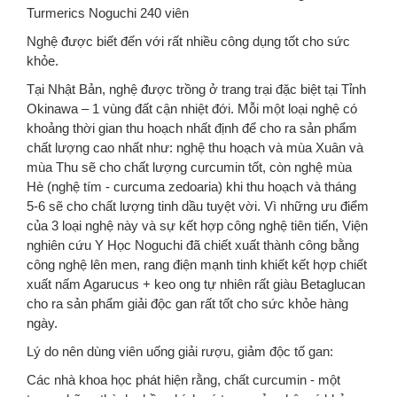
Turmerics Noguchi 240 viên
Nghệ được biết đến với rất nhiều công dụng tốt cho sức
khỏe.
Tại Nhật Bản, nghệ được trồng ở trang trại đặc biệt tại Tỉnh
Okinawa – 1 vùng đất cận nhiệt đới. Mỗi một loại nghệ có
khoảng thời gian thu hoạch nhất định để cho ra sản phẩm
chất lượng cao nhất như: nghệ thu hoạch và mùa Xuân và
mùa Thu sẽ cho chất lượng curcumin tốt, còn nghệ mùa
Hè (nghệ tím - curcuma zedoaria) khi thu hoạch và tháng
5-6 sẽ cho chất lượng tinh dầu tuyệt vời. Vì những ưu điểm
của 3 loại nghệ này và sự kết hợp công nghệ tiên tiến, Viện
nghiên cứu Y Học Noguchi đã chiết xuất thành công bằng
công nghệ lên men, rang điện mạnh tinh khiết kết hợp chiết
xuất nấm Agarucus + keo ong tự nhiên rất giàu Betaglucan
cho ra sản phẩm giải độc gan rất tốt cho sức khỏe hàng
ngày.
Lý do nên dùng viên uống giải rượu, giảm độc tố gan:
Các nhà khoa học phát hiện rằng, chất curcumin - một