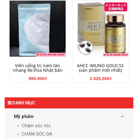
HẾT HÀNG
HẾT HÀNG
Viên uống trị nám tàn
AHCC IMUNO GOLD SS
nhang Re:thia Nhật bản
(sản phẩm mới nhất)
980.000₫
2.425.000₫
DANH MỤC
Mỹ phẩm
Chăm sóc tóc
CHĂM SÓC DA