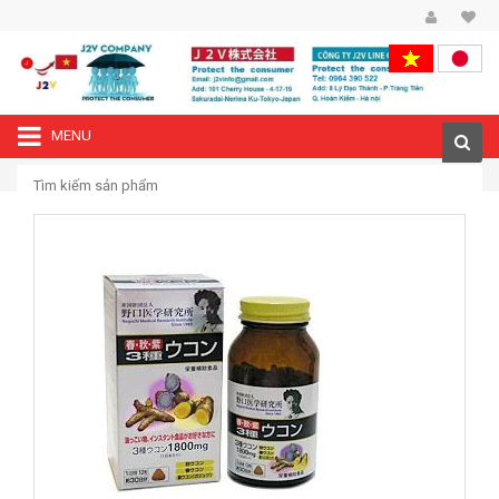
MENU
—›
Trang chủ
Viên uống giải độc tố ganThree Turmerics Noguchi 240 viên