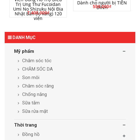
Dành cho người bị TIỀN
Trị Ung Thư Fucoidan
550.000₫
ĐÌNH
Umi No Shizuku Nội Địa
7.400.000₫
Nhật Bản (lọ vàng) 120
viên
DANH MỤC
Mỹ phẩm
Chăm sóc tóc
CHĂM SÓC DA
Son môi
Chăm sóc răng
Chống nắng
Sữa tắm
Sữa rửa mặt
Thời trang
Đồng hồ