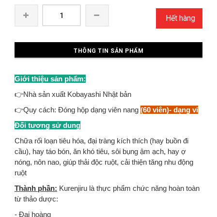
Hết hàng
THÔNG TIN SẢN PHẨM
Giới thiệu sản phẩm:
👉Nhà sản xuất Kobayashi Nhật bản
👉Quy cách: Đóng hộp dạng viên nang
(60 viên)- dạng vỉ
Đối tương sử dung
Chữa rối loạn tiêu hóa, đại tràng kích thích (hay buồn đi
cầu), hay táo bón, ăn khó tiêu, sôi bụng ậm ạch, hay ợ
nóng, nôn nao, giúp thải độc ruột, cải thiện tăng nhu động
ruột
Thành phần:
Kurenjiru là thực phẩm chức năng hoàn toàn
từ thảo dược:
- Đại hoàng