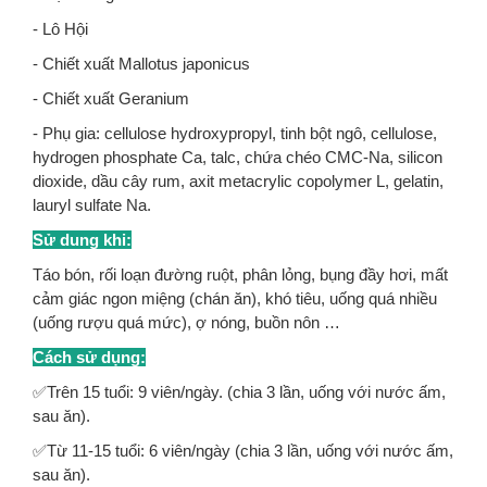
- Lô Hội
- Chiết xuất Mallotus japonicus
- Chiết xuất Geranium
- Phụ gia: cellulose hydroxypropyl, tinh bột ngô, cellulose,
hydrogen phosphate Ca, talc, chứa chéo CMC-Na, silicon
dioxide, dầu cây rum, axit metacrylic copolymer L, gelatin,
lauryl sulfate Na.
Sử dung khi:
Táo bón, rối loạn đường ruột, phân lỏng, bụng đầy hơi, mất
cảm giác ngon miệng (chán ăn), khó tiêu, uống quá nhiều
(uống rượu quá mức), ợ nóng, buồn nôn …
Cách sử dụng:
✅Trên 15 tuổi: 9 viên/ngày. (chia 3 lần, uống với nước ấm,
sau ăn).
✅Từ 11-15 tuổi: 6 viên/ngày (chia 3 lần, uống với nước ấm,
sau ăn).