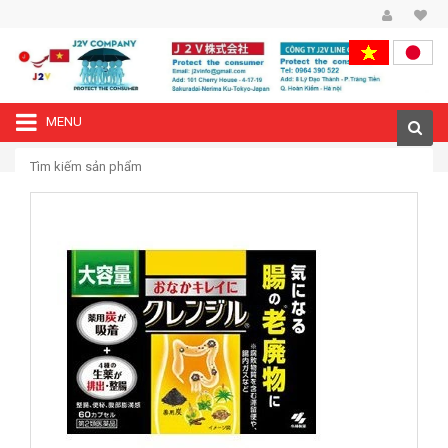
MENU
—›
Trang chủ
Thải độc làm sạch đường ruột Kurenjiru 60 viên Nhật Bản