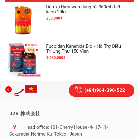
Dầu xả Himawari dạng túi 360ml (tiết
kiệm 20k)
230.000₫
Fucoidan Kanehide Bio - Hỗ Trợ Điều
Trị Ung Thư 150 Viên
1.480.000₫
(+84)964-390-522
J2V 株式会社
Head office: 101-Cherry House-4- 17-19-
Sakuradai-Nerima Ku-Tokyo- Japan