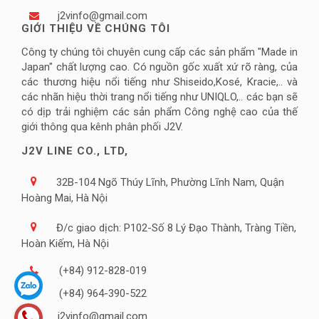
j2vinfo@gmail.com
GIỚI THIỆU VỀ CHÚNG TÔI
Công ty chúng tôi chuyên cung cấp các sản phẩm "Made in
Japan" chất lượng cao. Có nguồn gốc xuất xứ rõ ràng, của
các thương hiệu nổi tiếng như Shiseido,Kosé, Kracie,.. và
các nhãn hiệu thời trang nổi tiếng như UNIQLO,.. các bạn sẽ
có dịp trải nghiệm các sản phẩm Công nghệ cao của thế
giới thông qua kênh phân phối J2V.
J2V LINE CO., LTD,
32B-104 Ngõ Thúy Lĩnh, Phường Lĩnh Nam, Quận
Hoàng Mai, Hà Nội
Đ/c giao dịch: P102-Số 8 Lý Đạo Thành, Tràng Tiền,
Hoàn Kiếm, Hà Nội
(+84) 912-828-019
(+84) 964-390-522
j2vinfo@gmail.com