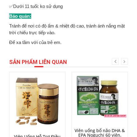
✅Dưới 11 tuổi: ko sử dụng
Bảo quản:
Tránh để nơi có độ ẩm & nhiệt độ cao, tránh ánh nắng mặt
trời chiếu trực tiếp vào.
Để xa tầm với của trẻ em.
SẢN PHẨM LIÊN QUAN
MUA HÀNG
Viên uống bổ não DHA &
EPA Noguchi 60 viên.
MUA HÀNG
Viên Uống Hỗ Trợ Điều