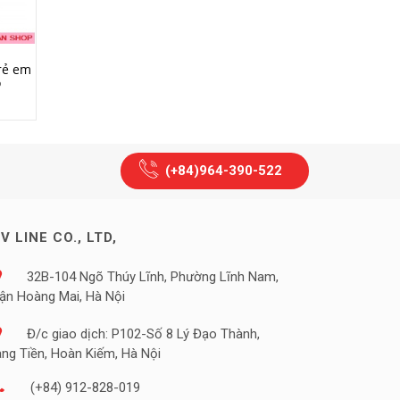
MUA HÀNG
MUA HÀNG
rẻ em
Glucosamin Orihiro
Viên uống bổ Sung Canx
o
1500mg 900 Viên
Nature Made Super
Calcicum 120 viên
750.000₫
320.000₫
(+84)964-390-522
V LINE CO., LTD,
32B-104 Ngõ Thúy Lĩnh, Phường Lĩnh Nam,
ận Hoàng Mai, Hà Nội
Đ/c giao dịch: P102-Số 8 Lý Đạo Thành,
àng Tiền, Hoàn Kiếm, Hà Nội
(+84) 912-828-019