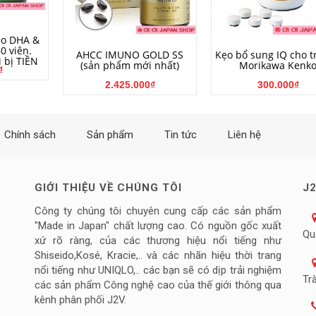
NG
ão DHA &
0 viên.
HẾT HÀNG
MUA HÀNG
AHCC IMUNO GOLD SS
Kẹo bổ sung IQ cho t
 bị TIỀN
(sản phẩm mới nhất)
Morikawa Kenk
₫
2.425.000₫
300.000₫
Chính sách
Sản phẩm
Tin tức
Liên hệ
GIỚI THIỆU VỀ CHÚNG TÔI
J2
Công ty chúng tôi chuyên cung cấp các sản phẩm
"Made in Japan" chất lượng cao. Có nguồn gốc xuất
Qu
xứ rõ ràng, của các thương hiệu nổi tiếng như
Shiseido,Kosé, Kracie,.. và các nhãn hiệu thời trang
nổi tiếng như UNIQLO,.. các bạn sẽ có dịp trải nghiệm
Tr
các sản phẩm Công nghệ cao của thế giới thông qua
kênh phân phối J2V.