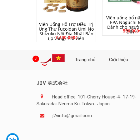
MUA HÀ
Viên uống bổ n
EPA Noguchi 6
MUA HÀNG
Viên Uống Hỗ Trợ Điều Trị
Dành cho người
Ung Thư Fucoidan Umi No
550.000
ĐÌNH
Shizuku Nội Địa Nhật Bản
7.400.000₫
(lọ vàng) 120 viên
Trang chủ
Giới thiệu
J2V 株式会社
Head office: 101-Cherry House-4- 17-19-
Sakuradai-Nerima Ku-Tokyo- Japan
j2vinfo@gmail.com