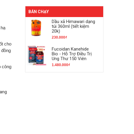
BÁN CHẠY
Dầu xả Himawari dạng
túi 360ml (tiết kiệm
 hạ
20k)
230.000₫
ốt cho
Fucoidan Kanehide
g đồng
Bio - Hỗ Trợ Điều Trị
Ung Thư 150 Viên
1.480.000₫
ồ công
mang
o