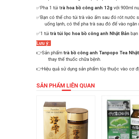
✅Pha 1 túi t
rà hoa bồ công anh 12g
với 900ml nư
✅Bạn có thể cho túi trà vào ấm sau đó rót nước s
uống lạnh, có thể pha trà sau đó để vào ngăn m
✅1 túi
trà túi lọc hoa bồ công anh Nhật Bản
bạn 
Lưu ý:
👉Sản phẩm
trà bồ công anh Tanpopo Tea Nhậ
thay thế thuốc chữa bệnh.
👉Hiệu quả sử dụng sản phẩm tùy thuộc vào cơ đị
SẢN PHẨM LIÊN QUAN