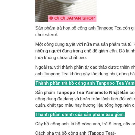
Sản phẩm trà hoa bồ công anh Tanpopo Tea còn gi
cholesterol.
Một công dụng tuyệt vời nữa mà sản phẩm trà túi l
những người đang trong chế độ giảm cân. Đó là nhờ
thời không chứa chất béo.
Ngoài ra, với thành phần từ các thảo dược thiên 
anh Tanpopo Tea không gây tác dụng phụ, dùng h
Thành phần trà bồ công anh Tanpopo Tea Yam
Sản phẩm
Tanpopo Tea Yamamoto Nhật Bản
có 
công dụng đa dạng và hoàn toàn lành tính đối với
quản, chất tạo màu hay hương liệu tổng hợp nên c
Thành phần chính của sản phẩm bào gồm:
Cây bồ công anh, lá bồ công anh, trà ô long, cây an
Cách pha trà bồ công anh (Tapopo Tea)-