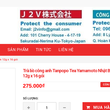
H
SẢN PHẨM
TIN TỨC
LIÊN HỆ
 12g x 16 gói
Trà bồ công anh Tanpopo Tea Yamamoto Nhật 
12g x 16 gói
275.000₫
CÒN 
SỐ LƯỢNG:
MUA H