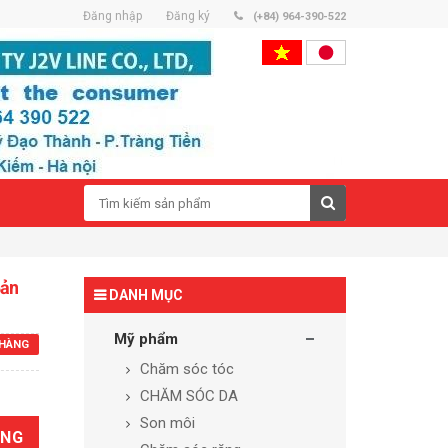
Đăng nhập
Đăng ký
(+84) 964-390-522
Bản
DANH MỤC
Mỹ phẩm
HÀNG
Chăm sóc tóc
CHĂM SÓC DA
Son môi
ÀNG