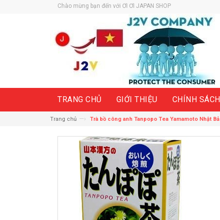
Chào mừng bạn đến với ƠI ƠI JAPAN SHOP
TRANG CHỦ
GIỚI THIỆU
CHÍNH SÁC
—›
Trang chủ
Trà bồ công anh Tanpopo Tea Yamamoto Nhật Bản