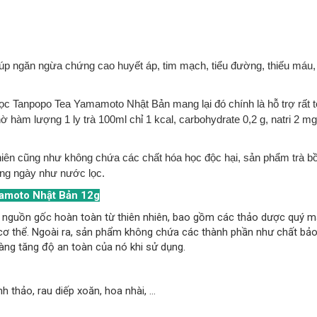
úp ngăn ngừa chứng cao huyết áp, tim mạch, tiểu đường, thiếu máu,
ọc Tanpopo Tea Yamamoto Nhật Bản mang lại đó chính là hỗ trợ rất t
 hàm lượng 1 ly trà 100ml chỉ 1 kcal, carbohydrate 0,2 g, natri 2 m
nhiên cũng như không chứa các chất hóa học độc hại, sản phẩm trà b
àng ngày như nước lọc.
amoto Nhật Bản 12g
nguồn gốc hoàn toàn từ thiên nhiên, bao gồm các thảo dược quý 
 cơ thể. Ngoài ra, sản phẩm không chứa các thành phần như chất bả
àng tăng độ an toàn của nó khi sử dụng.
h thảo, rau diếp xoăn, hoa nhài, …