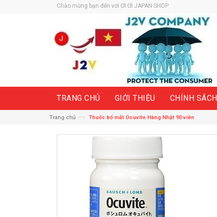
Chào mừng bạn đến với ƠI ƠI JAPAN SHOP
TRANG CHỦ
GIỚI THIỆU
CHÍNH SÁC
—›
Trang chủ
Thuốc bổ mắt Ocuvite Hàng Nhật 90 viên