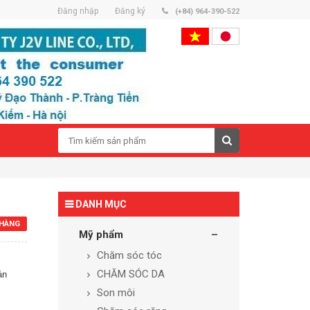
Đăng nhập
Đăng ký
(+84) 964-390-522
DANH MỤC
HÀNG
Mỹ phẩm
Chăm sóc tóc
CHĂM SÓC DA
ản
Son môi