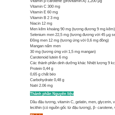
Vitamin β-carotene (provitamin A) 1,200 μg
Vitamin C 300 mg
Vitamin E 60 mg
Vitamin B 2 3 mg
Niacin 12 mg
Men kẽm khoáng 90 mg (tương đương 9 mg kẽm)
Selenium men 22,5 mg (tương đương với 45 μg se
Đồng men 12 mg (tương ứng với 0,6 mg đồng)
Mangan nấm men
30 mg (tương ứng với 1,5 mg mangan)
Carotenoid lutein 6 mg
Các thành phần dinh dưỡng khác Nhiệt lượng 9 kc
Protein 0,44 g
0,65 g chất béo
Carbohydrate 0,48 g
Natri 2.06 mg
Thành phần Nguyên liệu
Dầu đậu tương, vitamin C, gelatin, men, glycerin, v
lecithin (có nguồn gốc từ đậu tương), β- carotene, 