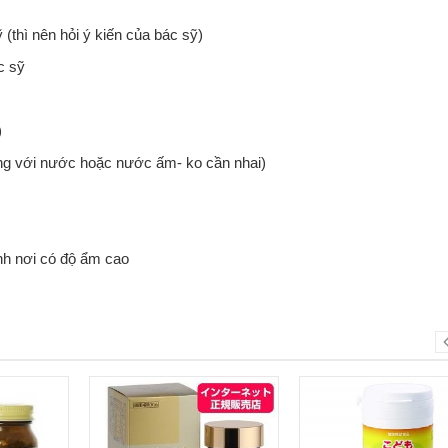
(thì nên hỏi ý kiến của bác sỹ)
c sỹ
)
ng với nước hoặc nước ấm- ko cần nhai)
ánh nơi có độ ẩm cao