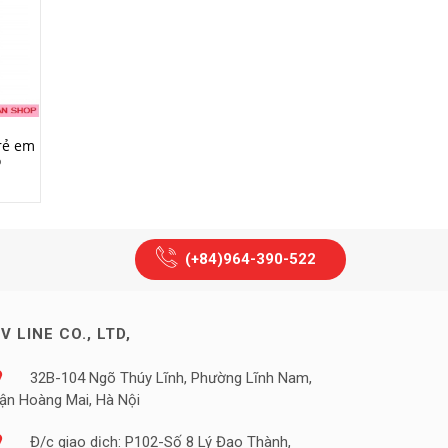
MUA HÀNG
MUA HÀNG
rẻ em
Glucosamin Orihiro
Viên uống bổ Sung Canx
o
1500mg 900 Viên
Nature Made Super
Calcicum 120 viên
750.000₫
320.000₫
(+84)964-390-522
V LINE CO., LTD,
32B-104 Ngõ Thúy Lĩnh, Phường Lĩnh Nam,
ận Hoàng Mai, Hà Nội
Đ/c giao dịch: P102-Số 8 Lý Đạo Thành,