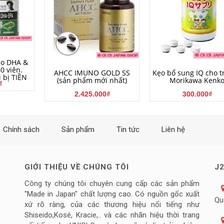
NG
ão DHA &
0 viên.
HẾT HÀNG
MUA HÀNG
AHCC IMUNO GOLD SS
Kẹo bổ sung IQ cho t
 bị TIỀN
(sản phẩm mới nhất)
Morikawa Kenk
₫
2.425.000₫
300.000₫
Chính sách
Sản phẩm
Tin tức
Liên hệ
GIỚI THIỆU VỀ CHÚNG TÔI
J2
Công ty chúng tôi chuyên cung cấp các sản phẩm
"Made in Japan" chất lượng cao. Có nguồn gốc xuất
Qu
xứ rõ ràng, của các thương hiệu nổi tiếng như
Shiseido,Kosé, Kracie,.. và các nhãn hiệu thời trang