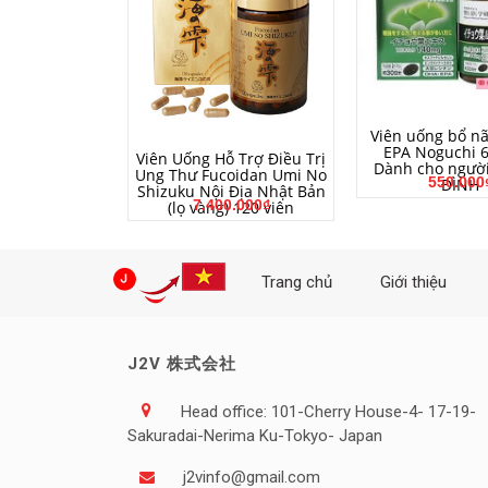
MUA HÀ
Viên uống bổ n
EPA Noguchi 6
MUA HÀNG
Viên Uống Hỗ Trợ Điều Trị
Dành cho người
Ung Thư Fucoidan Umi No
550.000
ĐÌNH
Shizuku Nội Địa Nhật Bản
7.400.000₫
(lọ vàng) 120 viên
Trang chủ
Giới thiệu
J2V 株式会社
Head office: 101-Cherry House-4- 17-19-
Sakuradai-Nerima Ku-Tokyo- Japan
j2vinfo@gmail.com