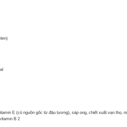
len)
al
itamin E (có nguồn gốc từ đậu tương), sáp ong, chiết xuất vạn thọ, ni
vitamin B 2