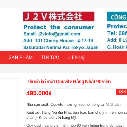
H
SẢN PHẨM
TIN TỨC
LIÊN HỆ
Thuốc bổ mắt Ocuvite Hàng Nhật 90 viên
495.000₫
CÒN 
Nhà sản xuất: Ocuvite thương hiệu nổi tiếng tại Nhật bản
Xuất xứ: Hàng Nội địa Nhật bản (các bạn chú ý in trên hộp s
phẩm)- Khác biệt với hàng Mỹ.
Quy cách: dạng viên nén, hộp 90 viên (uống trong 30 ngày)