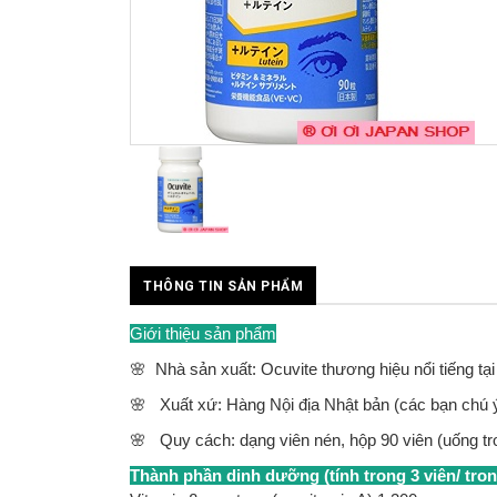
THÔNG TIN SẢN PHẨM
Giới thiệu sản phẩm
🌸 Nhà sản xuất: Ocuvite thương hiệu nổi tiếng tạ
🌸 Xuất xứ: Hàng Nội địa Nhật bản (các bạn chú ý
🌸 Quy cách: dạng viên nén, hộp 90 viên (uống tr
Thành phần dinh dưỡng (tính trong 3 viên/ tron