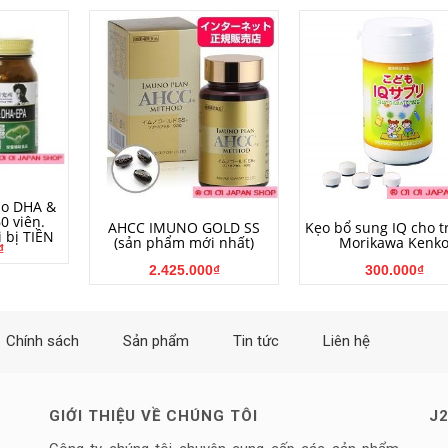
NG
ão DHA &
0 viên.
HẾT HÀNG
MUA HÀNG
AHCC IMUNO GOLD SS
Kẹo bổ sung IQ cho t
 bị TIỀN
(sản phẩm mới nhất)
Morikawa Kenk
₫
2.425.000₫
300.000₫
Chính sách
Sản phẩm
Tin tức
Liên hệ
GIỚI THIỆU VỀ CHÚNG TÔI
J2