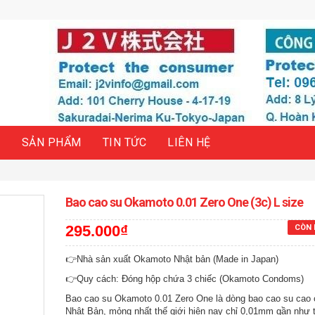
H
SẢN PHẨM
TIN TỨC
LIÊN HỆ
Bao cao su Okamoto 0.01 Zero One (3c) L size
295.000₫
CÒN 
👉Nhà sản xuất Okamoto Nhật bản (Made in Japan)
👉Quy cách: Đóng hộp chứa 3 chiếc (Okamoto Condoms)
Bao cao su Okamoto 0.01 Zero One là dòng bao cao su cao 
Nhật Bản, mỏng nhất thế giới hiện nay chỉ 0,01mm gần như 