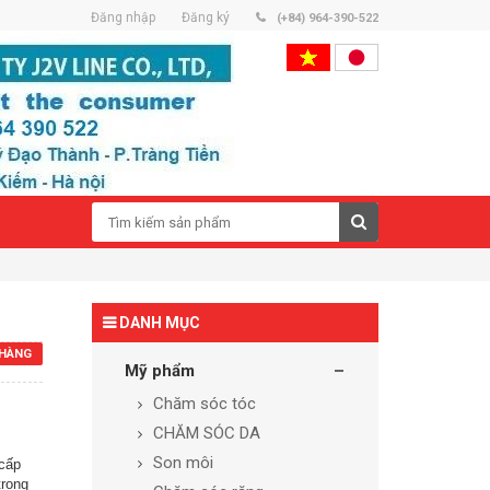
Đăng nhập
Đăng ký
(+84) 964-390-522
DANH MỤC
HÀNG
Mỹ phẩm
Chăm sóc tóc
CHĂM SÓC DA
Son môi
cấp
trong