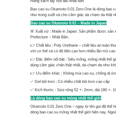
Hàng xách tay Nội địa Nhật bản
Bao cao su Okamoto 0.01 Zero One là dòng bao ca
như trong suốt và cho cảm giác da chạm da thật 
Bao cao su Okamoto 0.01 – Made in Japan
🌸 Xuất xứ : Made in Japan. Sản phẩm được sản x
Prefecture – Nhật Bản.
👉 Chất liệu : Poly Urethane – chất liệu an toàn t
với cơ thể và có độ bền cao hơn nhiều lần mủ cao 
👉 Đặc điểm nổi bật : Siêu mỏng, mỏng nhất thế gi
dùng cảm giác chân thật nhất, da chạm da như kh
👉 Ưu điểm khác : Không mùi cao su, chống dị ứng 
✅ Gel bôi trơn : Có nhiều chất bôi trơn cao cấp
✅ Kích thước : Size rộng 52 +- 2mm, dài 180 +- 1
Là dòng bao cao su mỏng nhất thế giới
Okamoto 0.01 Zero One – ngay từ tên gọi đã thể h
dòng bao cao su mỏng nhất thế giới hiện nay. Ngoà