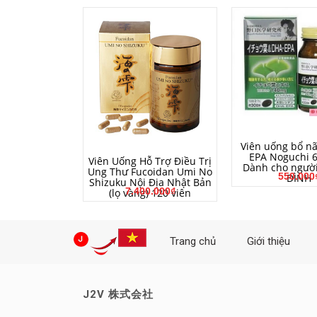
MUA HÀ
Viên uống bổ n
EPA Noguchi 6
MUA HÀNG
Viên Uống Hỗ Trợ Điều Trị
Dành cho người
Ung Thư Fucoidan Umi No
550.000
ĐÌNH
Shizuku Nội Địa Nhật Bản
7.400.000₫
(lọ vàng) 120 viên
Trang chủ
Giới thiệu
J2V 株式会社