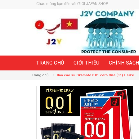
Chào mừng bạn đến với ƠI ƠI JAPAN SHOP
TRANG CHỦ
GIỚI THIỆU
CHÍNH SÁC
—›
Trang chủ
Bao cao su Okamoto 0.01 Zero One (3c) L size