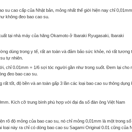
o su cao cấp của Nhật bản, mỏng nhất thế giới hiện nay chỉ 0,01m
như không đeo bao cao su.
uất tại nhà máy của hãng Okamoto ở Ibaraki Ryugasaki, Ibaraki
hường dùng trong y tế, rất an toàn và đảm bảo sức khỏe, nó rất tương 
su tự nhiên.
ới, chỉ 0.01mm = 1/6 sợi tóc người gần như trong suốt. Đem lại cho
ông đeo bao cao su.
rất tốt, độ bền và an toàn gấp 3 lần các loại bao cao su thông dụng 
0mm. Kích cỡ trung bình phù hợp với đại đa số đàn ông Việt Nam
iện rõ độ mỏng của bao cao su, nó chỉ mỏng 0,01mm là một trong số 
i loại này ra chỉ có dòng bao cao su Sagami Original 0.01 cũng của 