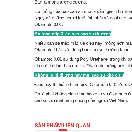
Bản là mỏng tương đương.
Độ mỏng của bao cao su cho ta cảm giác như trong 
Ngay cả những người khó tính nhất và ngại đeo ba
Okamoto 0.01.
An toàn gấp 3 lần bao cao su thường
Nhiều bạn sẽ thắc mắc về điều này: mỏng hơn mà lạ
Okamoto khác với dòng bao cao su thường khác.
Okamoto 0.01 sử dụng Poly Urethane, trong khi ba
cho có thể làm bao cao su Okamoto mỏng hơn nhiều
Không lo bị dị ứng hay mùi cao su khó chịu
Điều này thì hiển nhiên rồi vì Okamoto 0.01 Zero
Có lẽ phải khẳng định rằng bao cao su Okamoto 0.0
cao so với mặt bằng chung của người Việt Nam.
SẢN PHẨM LIÊN QUAN