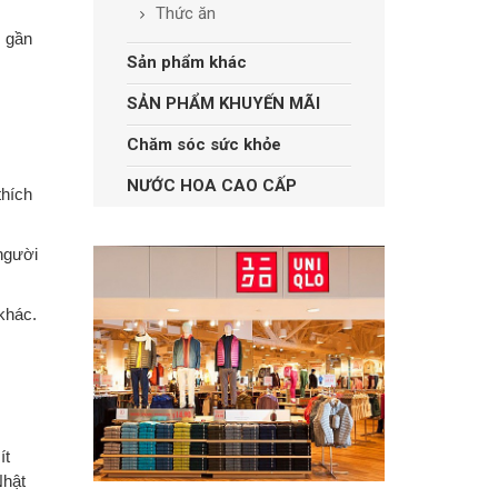
Thức ăn
m gần
Sản phẩm khác
SẢN PHẨM KHUYẾN MÃI
Chăm sóc sức khỏe
NƯỚC HOA CAO CẤP
thích
 người
khác.
ít
Nhật