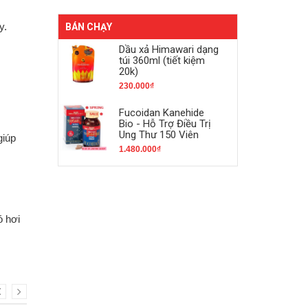
y.
BÁN CHẠY
Dầu xả Himawari dạng
túi 360ml (tiết kiệm
20k)
230.000₫
Fucoidan Kanehide
Bio - Hỗ Trợ Điều Trị
Ung Thư 150 Viên
giúp
1.480.000₫
ó hơi