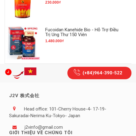
230.000₫
Fucoidan Kanehide Bio - Hỗ Trợ Điều
Trị Ung Thư 150 Viên
1.480.000₫
(+84)964-390-522
J2V 株式会社
Head office: 101-Cherry House-4- 17-19-
Sakuradai-Nerima Ku-Tokyo- Japan
j2vinfo@gmail.com
GIỚI THIỆU VỀ CHÚNG TÔI