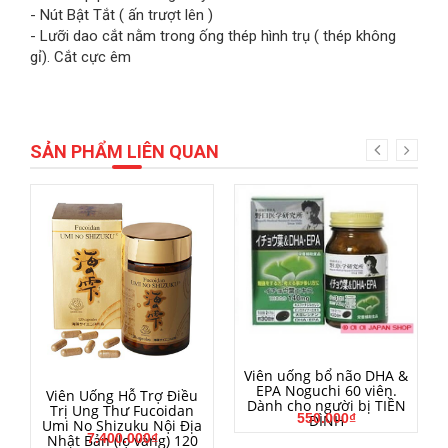
- Nút Bật Tắt ( ấn trượt lên )
- Lưỡi dao cắt nằm trong ống thép hình trụ ( thép không
gỉ). Cắt cực êm
SẢN PHẨM LIÊN QUAN
MUA HÀNG
Viên uống bổ não DHA &
EPA Noguchi 60 viên.
MUA HÀNG
Viên Uống Hỗ Trợ Điều
Dành cho người bị TIỀN
Trị Ung Thư Fucoidan
550.000₫
ĐÌNH
Umi No Shizuku Nội Địa
7.400.000₫
Nhật Bản (lọ vàng) 120