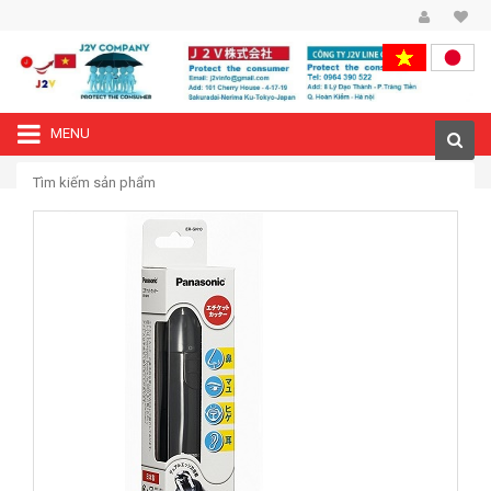
MENU
—›
Trang chủ
Máy cắt lông mũi Panasonic ER-GN10-K