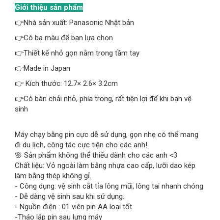
Giới thiệu sản phẩm
👉Nhà sản xuất: Panasonic Nhật bản
👉Có ba màu để bạn lựa chon
👉Thiết kế nhỏ gọn nằm trong tầm tay
👉Made in Japan
👉 Kích thước: 12.7× 2.6× 3.2cm
👉Có bàn chải nhỏ, phía trong, rất tiện lợi để khi bạn vệ
sinh
Máy chạy bằng pin cực dễ sử dụng, gọn nhẹ có thể mang
đi du lịch, công tác cực tiện cho các anh!
🌸 Sản phẩm không thể thiếu dành cho các anh
<3
Chất liệu: Vỏ ngoài làm bằng nhựa cao cấp, lưỡi dao kép
làm bằng thép không gỉ.
- Công dụng: vệ sinh cắt tỉa lông mũi, lông tai nhanh chóng
- Dễ dàng vệ sinh sau khi sử dụng.
- Nguồn điện : 01 viên pin AA loại tốt
-Tháo lắp pin sau lưng máy