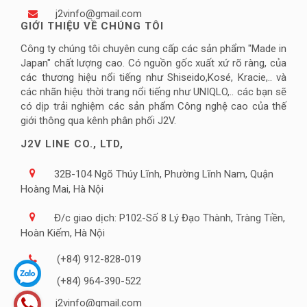
j2vinfo@gmail.com
GIỚI THIỆU VỀ CHÚNG TÔI
Công ty chúng tôi chuyên cung cấp các sản phẩm "Made in
Japan" chất lượng cao. Có nguồn gốc xuất xứ rõ ràng, của
các thương hiệu nổi tiếng như Shiseido,Kosé, Kracie,.. và
các nhãn hiệu thời trang nổi tiếng như UNIQLO,.. các bạn sẽ
có dịp trải nghiệm các sản phẩm Công nghệ cao của thế
giới thông qua kênh phân phối J2V.
J2V LINE CO., LTD,
32B-104 Ngõ Thúy Lĩnh, Phường Lĩnh Nam, Quận
Hoàng Mai, Hà Nội
Đ/c giao dịch: P102-Số 8 Lý Đạo Thành, Tràng Tiền,
Hoàn Kiếm, Hà Nội
(+84) 912-828-019
(+84) 964-390-522
j2vinfo@gmail.com