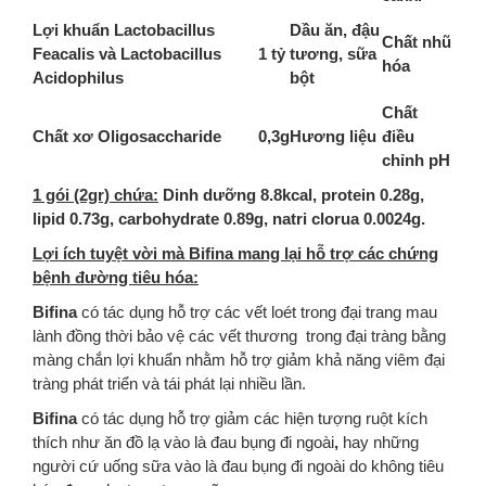
Lợi khuẩn Lactobacillus
Dầu ăn, đậu
Chất nhũ
Feacalis và Lactobacillus
1 tỷ
tương, sữa
hóa
Acidophilus
bột
Chất
Chất xơ Oligosaccharide
0,3g
Hương liệu
điều
chỉnh pH
1 gói (2gr) chứa:
Dinh dưỡng 8.8kcal, protein 0.28g,
lipid 0.73g, carbohydrate 0.89g, natri clorua 0.0024g.
Lợi ích tuyệt vời mà Bifina mang lại hỗ trợ các chứng
bệnh đường tiêu hóa:
Bifina
có tác dụng hỗ trợ các vết loét trong đại trang mau
lành đồng thời bảo vệ các vết thương trong đại tràng bằng
màng chắn lợi khuẩn nhằm hỗ trợ giảm khả năng viêm đại
tràng phát triển và tái phát lại nhiều lần.
Bifina
có tác dụng hỗ trợ giảm các hiện tượng ruột kích
thích như ăn đồ lạ vào là đau bụng đi ngoài
,
hay những
người cứ uống sữa vào là đau bụng đi ngoài do không tiêu