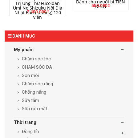
Dành cho người bị TIỀN
Trị Ung Thư Fucoidan
550.000₫
ĐÌNH
Umi No Shizuku Nội Địa
7.400.000₫
Nhật Bản (lọ vàng) 120
viên
DANH MỤC
Mỹ phẩm
Chăm sóc tóc
CHĂM SÓC DA
Son môi
Chăm sóc răng
Chống nắng
Sữa tắm
Sữa rửa mặt
Thời trang
Đồng hồ