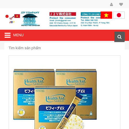
MENU
—›
Trang chủ
Bột men vi sinh sống Bifina Gold EX - 30gói Nhật Bản