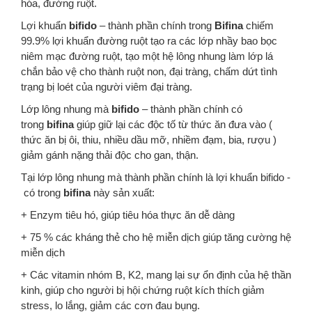
hóa, đường ruột.
Lợi khuẩn
bifido
– thành phần chính trong
Bifina
chiếm
99.9% lợi khuẩn đường ruột tạo ra các lớp nhầy bao bọc
niêm mạc đường ruột, tạo một hệ lông nhung làm lớp lá
chắn bảo vệ cho thành ruột non, đại tràng, chấm dứt tình
trạng bị loét của người viêm đại tràng.
Lớp lông nhung mà
bifido
– thành phần chính có
trong
bifina
giúp giữ lại các độc tố từ thức ăn đưa vào (
thức ăn bị ôi, thiu, nhiều dầu mỡ, nhiềm đạm, bia, rượu )
giảm gánh nặng thải độc cho gan, thận.
Tại lớp lông nhung mà thành phần chính là lợi khuẩn bifido -
có trong
bifina
này sản xuất:
+ Enzym tiêu hó, giúp tiêu hóa thực ăn dễ dàng
+ 75 % các kháng thẻ cho hệ miễn dịch giúp tăng cường hệ
miễn dịch
+ Các vitamin nhóm B, K2, mang lại sự ổn định của hệ thần
kinh, giúp cho người bị hội chứng ruột kích thích giảm
stress, lo lắng, giảm các cơn đau bụng.