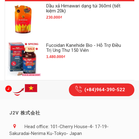
Dầu xả Himawari dạng túi 360ml (tiết
kiệm 20k)
230.000₫
Fucoidan Kanehide Bio - Hỗ Trợ Điều
Trị Ung Thư 150 Viên
1.480.000₫
(+84)964-390-522
J2V 株式会社
Head office: 101-Cherry House-4- 17-19-
Sakuradai-Nerima Ku-Tokyo- Japan