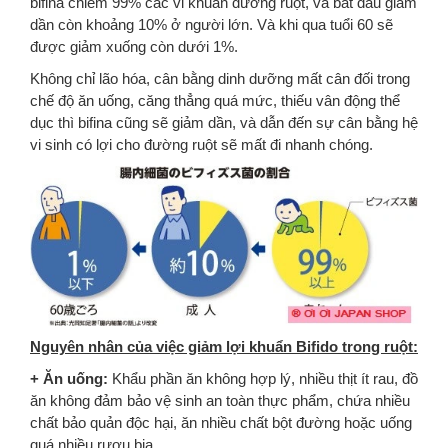
bifina chiếm 99% các vi khuẩn đường ruột, và bắt đầu giảm
dần còn khoảng 10% ở người lớn. Và khi qua tuổi 60 sẽ
được giảm xuống còn dưới 1%.
Không chỉ lão hóa, cân bằng dinh dưỡng mất cân đối trong
chế độ ăn uống, căng thẳng quá mức, thiếu vân động thể
dục thì bifina cũng sẽ giảm dần, và dẫn đến sự cân bằng hệ
vi sinh có lợi cho đường ruột sẽ mất đi nhanh chóng.
Nguyên nhân của việc giảm lợi khuẩn Bifido trong ruột:
+ Ăn uống:
Khẩu phần ăn không hợp lý, nhiều thịt ít rau, đồ
ăn không đảm bảo vệ sinh an toàn thực phẩm, chứa nhiều
chất bảo quản độc hại, ăn nhiều chất bột đường hoặc uống
quá nhiều rượu bia.