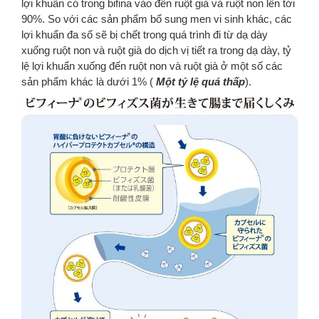
lợi khuẩn có trong bifina vào đến ruột già và ruột non lên tới
90%. So với các sản phẩm bổ sung men vi sinh khác, các
lợi khuẩn đa số sẽ bị chết trong quá trình đi từ dạ dày
xuống ruột non và ruột già do dịch vị tiết ra trong dạ dày, tỷ
lệ lợi khuẩn xuống đến ruột non và ruột già ở một số các
sản phẩm khác là dưới 1% (
Một tỷ lệ quá thấp
).