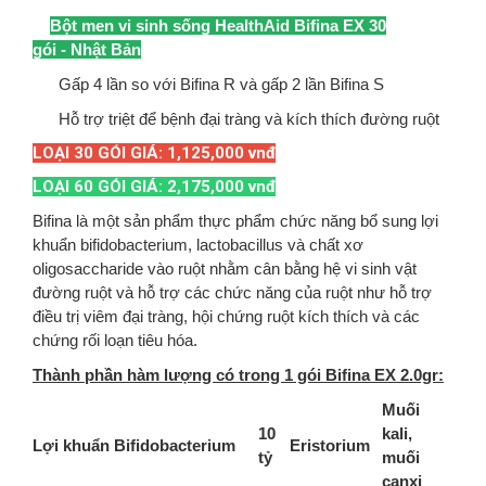
Bột men vi sinh sống HealthAid Bifina EX 30
gói - Nhật Bản
Gấp 4 lần so với Bifina R và gấp 2 lần Bifina S
Hỗ trợ triệt để bệnh đại tràng và kích thích đường ruột
LOẠI 30 GÓI GIÁ: 1,125,000 vnđ
LOẠI 60 GÓI GIÁ: 2,175,000 vnđ
Bifina là một sản phẩm thực phẩm chức năng bổ sung lợi
khuẩn bifidobacterium, lactobacillus và chất xơ
oligosaccharide vào ruột nhằm cân bằng hệ vi sinh vật
đường ruột và hỗ trợ các chức năng của ruột như hỗ trợ
điều trị viêm đại tràng, hội chứng ruột kích thích và các
chứng rối loạn tiêu hóa.
Thành phần hàm lượng có trong 1 gói Bifina EX 2.0gr:
Muối
10
kali,
Lợi khuẩn Bifidobacterium
Eristorium
tỷ
muối
canxi