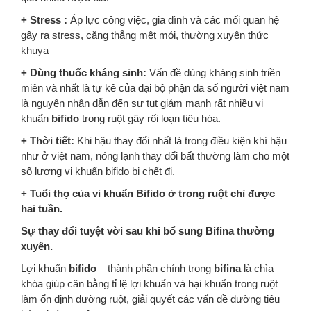
+ Stress :
Áp lực công việc, gia đình và các mối quan hệ
gây ra stress, căng thẳng mệt mỏi, thường xuyên thức
khuya
+ Dùng thuốc kháng sinh:
Vấn đề dùng kháng sinh triền
miên và nhất là tự kê của đại bộ phận đa số người việt nam
là nguyên nhân dẫn đến sự tụt giảm mạnh rất nhiều vi
khuẩn
bifido
trong ruột gây rối loạn tiêu hóa.
+ Thời tiết:
Khi hậu thay đổi nhất là trong điều kiện khí hậu
như ở việt nam, nóng lạnh thay đổi bất thường làm cho một
số lượng vi khuẩn bifido bị chết đi.
+ Tuổi thọ của vi khuẩn Bifido ở trong ruột chỉ được
hai tuần.
Sự thay đổi tuyệt vời sau khi bổ sung Bifina thường
xuyên.
Lợi khuẩn
bifido
– thành phần chính trong
bifina
là chìa
khóa giúp cân bằng tỉ lệ lợi khuẩn và hại khuẩn trong ruột
làm ổn định đường ruột, giải quyết các vấn đề đường tiêu