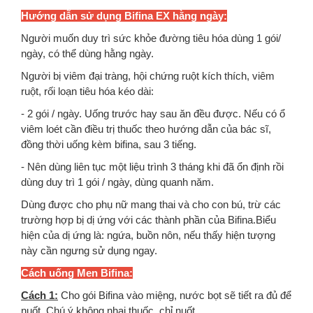
Hướng dẫn sử dụng Bifina EX hằng ngày:
Người muốn duy trì sức khỏe đường tiêu hóa dùng 1 gói/
ngày, có thể dùng hằng ngày.
Người bị viêm đại tràng, hội chứng ruột kích thích, viêm
ruột, rối loạn tiêu hóa kéo dài:
- 2 gói / ngày. Uống trước hay sau ăn đều được. Nếu có ổ
viêm loét cần điều trị thuốc theo hướng dẫn của bác sĩ,
đồng thời uống kèm bifina, sau 3 tiếng.
- Nên dùng liên tục một liệu trình 3 tháng khi đã ổn định rồi
dùng duy trì 1 gói / ngày, dùng quanh năm.
Dùng được cho phụ nữ mang thai và cho con bú, trừ các
trường hợp bị dị ứng với các thành phần của Bifina.Biểu
hiện của dị ứng là: ngứa, buồn nôn, nếu thấy hiện tượng
này cần ngưng sử dụng ngay.
Cách uống Men Bifina:
Cách 1:
Cho gói Bifina vào miệng, nước bọt sẽ tiết ra đủ để
nuốt. Chú ý không nhai thuốc, chỉ nuốt