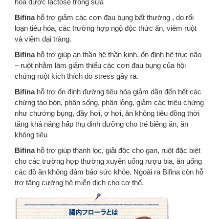
hóa được lactose trong sữa
Bifina
hỗ trợ giảm các cơn đau bụng bất thường , do rối
loạn tiêu hóa, các trường hợp ngộ độc thức ăn, viêm ruột
và viêm đại tràng.
Bifina
hỗ trợ giúp an thần hệ thần kinh, ổn định hệ trục não
– ruột nhằm làm giảm thiểu các cơn đau bụng của hội
chứng ruột kích thích do stress gây ra.
Bifina
hỗ trợ ổn định đường tiêu hóa giảm dần đến hết các
chứng táo bón, phân sống, phân lỏng, giảm các triệu chứng
như chướng bụng, đầy hơi, ợ hơi, ăn không tiêu đồng thời
tăng khả năng hấp thụ dinh dưỡng cho trẻ biếng ăn, ăn
không tiêu
Bifina
hỗ trợ giúp thanh lọc, giải độc cho gan, ruột đặc biệt
cho các trường hợp thường xuyên uống rượu bia, ăn uống
các đồ ăn không đảm bảo sức khỏe. Ngoài ra Bifina còn hỗ
trợ tăng cường hệ miễn dịch cho cơ thể.