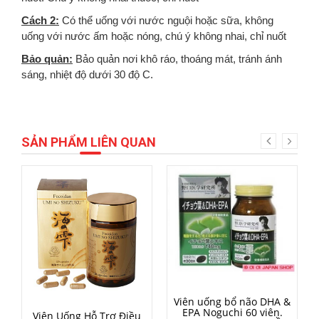
Cách 2:
Có thể uống với nước nguội hoặc sữa, không
uống với nước ấm hoặc nóng, chú ý không nhai, chỉ nuốt
Bảo quản:
Bảo quản nơi khô ráo, thoáng mát, tránh ánh
sáng, nhiệt độ dưới 30 độ C.
SẢN PHẨM LIÊN QUAN
MUA HÀNG
Viên uống bổ não DHA &
EPA Noguchi 60 viên.
MUA HÀNG
Viên Uống Hỗ Trợ Điều