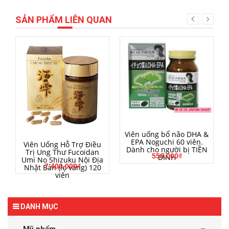
SẢN PHẨM LIÊN QUAN
MUA HÀNG
Viên uống bổ não DHA &
EPA Noguchi 60 viên.
MUA HÀNG
Viên Uống Hỗ Trợ Điều
Dành cho người bị TIỀN
Trị Ung Thư Fucoidan
550.000₫
ĐÌNH
Umi No Shizuku Nội Địa
7.400.000₫
Nhật Bản (lọ vàng) 120
viên
DANH MỤC