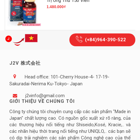
Trị Ung Thư 150 Viên
1.480.000₫
(+84)964-390-522
J2V 株式会社
Head office: 101-Cherry House-4- 17-19-
Sakuradai-Nerima Ku-Tokyo- Japan
j2vinfo@gmail.com
GIỚI THIỆU VỀ CHÚNG TÔI
Công ty chúng tôi chuyên cung cấp các sản phẩm "Made in
Japan" chất lượng cao. Có nguồn gốc xuất xứ rõ ràng, của
các thương hiệu nổi tiếng như Shiseido,Kosé, Kracie,.. và
các nhãn hiệu thời trang nổi tiếng như UNIQLO,.. các bạn sẽ
có dịp trải nghiệm các sản phẩm Công nghệ cao của thế