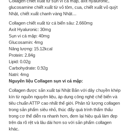
Collagen chiết xuất từ sụn vi cá mập, axit hyaluronic,
glucosamine chiết xuất từ vỏ tôm, cua, chiết xuất vỏ quýt
Nhật, chiết xuất chanh vàng Nhật…
Collagen chiết xuất từ cá biển sâu: 2.660mg
Axit Hyaluronic: 30mg
Sụn vi cá mập: 40mg
Glucosamin: 4mg
Năng lượng: 15.12kcal
Protein: 2.84g
Lipid: 0.02g
Carbohydrate: 0.92g
Natri: 4mg
Nguyên liệu Collagen sụn vi cá mập:
Collagen được sản xuất tại Nhật Bản với dây chuyền khép
kín từ nguồn nguyên liệu, áp dụng công nghệ chế biến và
tiêu chuẩn ATTP cao nhất thế giới. Phân tử lượng collagen
trong sản phẩm siêu nhỏ, thúc đẩy quá trình thẩm thấu
trong cơ thể diễn ra nhanh hơn, đem lại hiệu quả làm đẹp
trên da rõ rệt và lâu dài hơn so với sản phẩm collagen
khác.