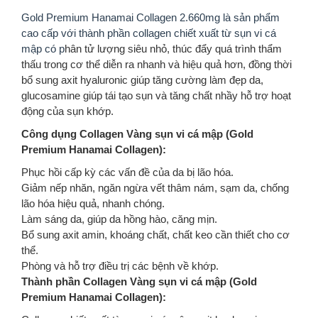
Gold Premium Hanamai Collagen 2.660mg là sản phẩm
cao cấp với thành phần collagen chiết xuất từ sụn vi cá
mập
có p
hân tử lượng siêu nhỏ, thúc đẩy quá trình thẩm
thấu trong cơ thể diễn ra nhanh và hiệu quả hơn, đồng thời
bổ sung axit hyaluronic giúp tăng cường làm đẹp da,
glucosamine giúp tái tạo sụn và tăng chất nhầy hỗ trợ hoạt
động của sụn khớp.
Công dụng Collagen Vàng sụn vi cá mập (Gold
Premium Hanamai Collagen):
Phục hồi cấp kỳ các vấn đề của da bị lão hóa.
Giảm nếp nhăn, ngăn ngừa vết thâm nám, sạm da, chống
lão hóa hiệu quả, nhanh chóng.
Làm sáng da, giúp da hồng hào, căng mịn.
Bổ sung axit amin, khoáng chất, chất keo cần thiết cho cơ
thể.
Phòng và hỗ trợ điều trị các bệnh về khớp.
Thành phần Collagen Vàng sụn vi cá mập (Gold
Premium Hanamai Collagen):