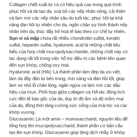
Collagen chiết xuất từ cá có hiệu quả cao trong quá trình
phục hồi và tái tạo da, xoá bỏ các nếp nhăn nông, cải thiện
và làm mờ các nếp nhăn sâu do tuổi tác, phục hồi lại khả
năng đàn hồi tự nhiên cho da, ngăn chặn sự hình thành nếp
nhăn trên da, thúc đẩy trẻ hoá tế bào theo cơ chế tự nhiên.
Sụn vi cá mập
chứa rất nhiều chondroitin sulfat, keratin
sulfat, heparitin sulfat, hyaluronic acid là những chất tiêu
biểu của hợp chất mucopolysaccharide, những chất này có
tác dụng rất tốt trong việc hỗ trợ điều trị các bệnh liên quan
đến sụn khớp, chống oxy hoá.
Hyaluronic acid (HA): Là thành phần làm đẹp da ưu việt,
làm da đầy đặn từ bên trong, mịn sáng và đàn hồi tốt, giúp
làm se nhỏ lỗ chân lông, ngăn ngừa và làm mờ các dấu
hiệu của mụn. Phối hợp giữa collagen và HA tác động tích
cực đến tế bào gốc của da, duy trì độ ẩm và độ mềm mại
của da, đồng thời tăng cường sức sống của mái tóc và các
khớp xương.
Glucosamin: Là một amin – monosaccharid, nguyên liệu để
tổng hợp lên mucopolysaccharid, thành phần cơ bản cấu
tạo lên sụn khớp. Glucosamin giúp tăng dịch nhầy ở khớp