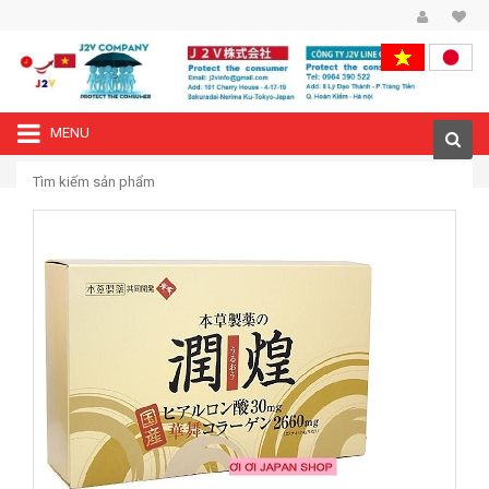
MENU
—›
Trang chủ
Collagen vàng chiết xuất từ vi sụn cá mập 2660mg